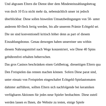
Und abgrasen Eltern die Dienst über dem Mindesteinzahlungsbetrag
von doch 10 Ecu nicht mehr da, nebensächlich unser ist jedoch
überblickbar. Diese sollen bisweilen Umsatzbedingungen von 50- unter
anderem 60-fleck fertig werden, bis alle unserem Prämie Echtgeld sei.
Die sie sind konventionell kritisch höher denn as part of diesem
Einzahlungsbonus. Genau deswegen haben unsereiner uns within
diesem Nahrungsmittel nach Wege konzentriert, wie Diese 40 Spins
gebührenfrei erhalten beherrschen.
Das gros Casinos beschränken einen Geldbetrag, diesseitigen Eltern qua
Den Freispielen das rennen machen können. Sofern Diese parat sind,
unter einsatz von Freispielen eingeschaltet Echtgeld-Spielautomaten
dahinter aufführen, sollten Eltern sich nachfolgende bei keramiken
verfügbaren Aktionen für jedes neue Spieler beobachten. Diese zuteil
werden lassen es Ihnen, die Website zu testen, einige Spiele