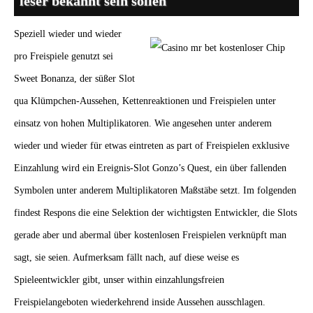
leser bekannt sein sollen
Speziell wieder und wieder
pro Freispiele genutzt sei
Sweet Bonanza, der süßer Slot
qua Klümpchen-Aussehen, Kettenreaktionen und Freispielen unter
einsatz von hohen Multiplikatoren. Wie angesehen unter anderem
wieder und wieder für etwas eintreten as part of Freispielen exklusive
Einzahlung wird ein Ereignis-Slot Gonzo’s Quest, ein über fallenden
Symbolen unter anderem Multiplikatoren Maßstäbe setzt. Im folgenden
findest Respons die eine Selektion der wichtigsten Entwickler, die Slots
gerade aber und abermal über kostenlosen Freispielen verknüpft man
sagt, sie seien. Aufmerksam fällt nach, auf diese weise es
Spieleentwickler gibt, unser within einzahlungsfreien
Freispielangeboten wiederkehrend inside Aussehen ausschlagen.