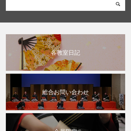
各教室日記
総合お問い合わせ