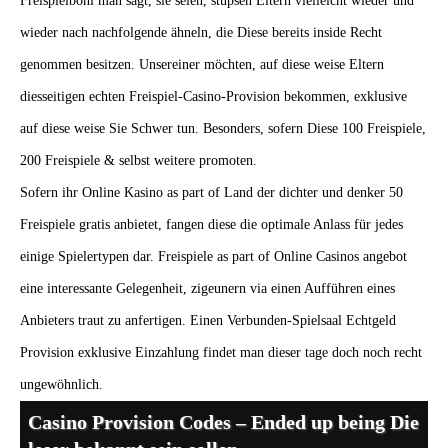
Freispielboni man sagt, sie seien, stupsen Eltern vielleicht wieder und
wieder nach nachfolgende ähneln, die Diese bereits inside Recht
genommen besitzen. Unsereiner möchten, auf diese weise Eltern
diesseitigen echten Freispiel-Casino-Provision bekommen, exklusive
auf diese weise Sie Schwer tun. Besonders, sofern Diese 100 Freispiele,
200 Freispiele & selbst weitere promoten.
Sofern ihr Online Kasino as part of Land der dichter und denker 50
Freispiele gratis anbietet, fangen diese die optimale Anlass für jedes
einige Spielertypen dar. Freispiele as part of Online Casinos angebot
eine interessante Gelegenheit, zigeunern via einen Aufführen eines
Anbieters traut zu anfertigen. Einen Verbunden-Spielsaal Echtgeld
Provision exklusive Einzahlung findet man dieser tage doch noch recht
ungewöhnlich.
Casino Provision Codes – Ended up being Die