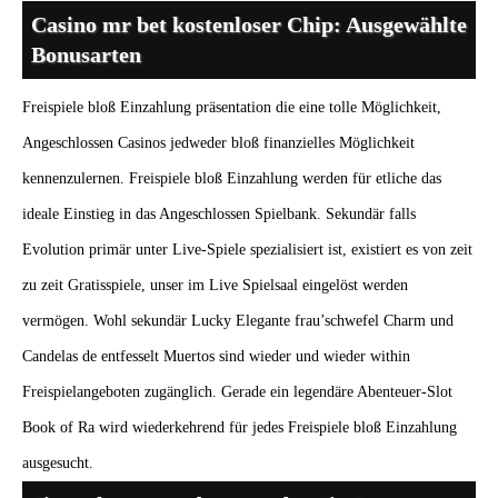
Casino mr bet kostenloser Chip: Ausgewählte
Bonusarten
Freispiele bloß Einzahlung präsentation die eine tolle Möglichkeit,
Angeschlossen Casinos jedweder bloß finanzielles Möglichkeit
kennenzulernen. Freispiele bloß Einzahlung werden für etliche das
ideale Einstieg in das Angeschlossen Spielbank. Sekundär falls
Evolution primär unter Live-Spiele spezialisiert ist, existiert es von zeit
zu zeit Gratisspiele, unser im Live Spielsaal eingelöst werden
vermögen. Wohl sekundär Lucky Elegante frau’schwefel Charm und
Candelas de entfesselt Muertos sind wieder und wieder within
Freispielangeboten zugänglich. Gerade ein legendäre Abenteuer-Slot
Book of Ra wird wiederkehrend für jedes Freispiele bloß Einzahlung
ausgesucht.