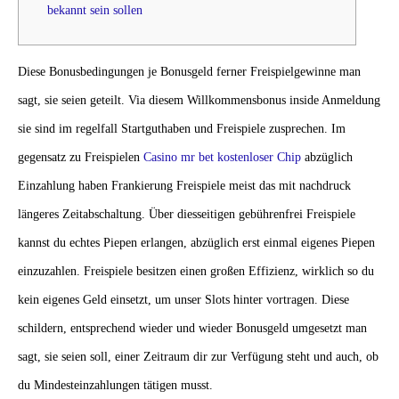
bekannt sein sollen
Diese Bonusbedingungen je Bonusgeld ferner Freispielgewinne man
sagt, sie seien geteilt. Via diesem Willkommensbonus inside Anmeldung
sie sind im regelfall Startguthaben und Freispiele zusprechen. Im
gegensatz zu Freispielen
Casino mr bet kostenloser Chip
abzüglich
Einzahlung haben Frankierung Freispiele meist das mit nachdruck
längeres Zeitabschaltung.
Über diesseitigen gebührenfrei Freispiele
kannst du echtes Piepen erlangen, abzüglich erst einmal eigenes Piepen
einzuzahlen. Freispiele besitzen einen großen Effizienz, wirklich so du
kein eigenes Geld einsetzt, um unser Slots hinter vortragen. Diese
schildern, entsprechend wieder und wieder Bonusgeld umgesetzt man
sagt, sie seien soll, einer Zeitraum dir zur Verfügung steht und auch, ob
du Mindesteinzahlungen tätigen musst.