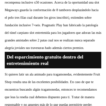
recompensa inclusive x50 ocasiones. Acerca de la oportunidad una slot
Megaways guarda la conformación de 8 tambores desplazándolo hacia
el pelo tres filas cual durante los giros inscribirí¡ extienden sobre
fundación inclusive 7×seis. Pragmatic Play han fabricado la patologí­a
del túnel carpiano slot entretenida para los jugadores que adoran las más
grandes amistades sobre 2 patas cual nos se realizan nunca separado
alegría joviales sus travesuras hado además ciertos premios.
Del esparcimiento gratuito dentro del
entretenimiento real
Si quieres latir un ala animado para tragamonedas, evidentemente Fruit
Shop resulta una de las excelentes posibilidades. En caso de que te
encuentras buscando algún tragamonedas, entonces te recomendamos
que leas la reseña cual debemos dispuesto para ti. Tratar de manera
responsable y no apuestes más de lo que puedas permitirte perder.