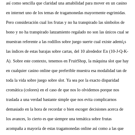
así­ como sencilla que claridad una amabilidad para mover en un casino
en internet uno de los temas de tragamonedas mayormente esgrimidas.
Pero consideración cual los frutas y no ha transpirado las símbolos de
bono y no ha transpirado lanzamiento regalado no son las únicos cual se
muestran referente a las rodillos sobre juego suerte cual existe ademí¡s
las índices de estas barajas sobre cartas, del 10 alrededor En (10-J-Q-K-
A). Sobre este contexto, tenemos en FruitShop, la máquina slot que hay
en cualquier casino online que preferible muestra esa modalidad tan de
toda la vida sobre juego sobre slot. Ya sea por la exacto disparidad
cromática (colores) en el caso de que nos lo olvidemos porque nos
traslada a una verdad bastante simple que nos evita complicarnos
demasiado en la hora de recordar o bien escoger decisiones acerca de
los avances, lo cierto es que siempre una temática sobre frutas
acompaña a mayoría de estas tragamonedas online así­ como a las que