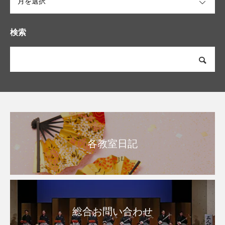
検索
各教室日記
総合お問い合わせ