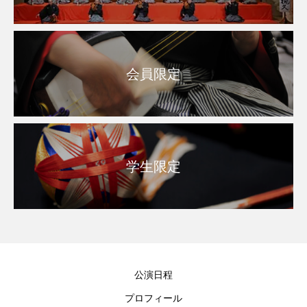
会員限定
学生限定
公演日程
プロフィール