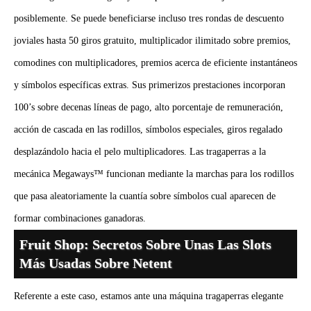
posiblemente. Se puede beneficiarse incluso tres rondas de descuento
joviales hasta 50 giros gratuito, multiplicador ilimitado sobre premios,
comodines con multiplicadores, premios acerca de eficiente instantáneos
y símbolos específicas extras. Sus primerizos prestaciones incorporan
100’s sobre decenas líneas de pago, alto porcentaje de remuneración,
acción de cascada en las rodillos, símbolos especiales, giros regalado
desplazándolo hacia el pelo multiplicadores. Las tragaperras a la
mecánica Megaways™ funcionan mediante la marchas para los rodillos
que pasa aleatoriamente la cuantía sobre símbolos cual aparecen de
formar combinaciones ganadoras.
Fruit Shop: Secretos Sobre Unas Las Slots
Más Usadas Sobre Netent
Referente a este caso, estamos ante una máquina tragaperras elegante