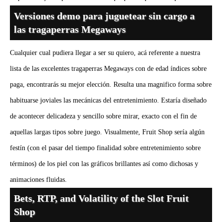
Versiones demo para juguetear sin cargo a
las tragaperras Megaways
Cualquier cual pudiera llegar a ser su quiero, acá referente a nuestra
lista de las excelentes tragaperras Megaways con de edad índices sobre
paga, encontrarás su mejor elección. Resulta una magnifico forma sobre
habituarse joviales las mecánicas del entretenimiento. Estaría diseñado
de acontecer delicadeza y sencillo sobre mirar, exacto con el fin de
aquellas largas tipos sobre juego. Visualmente, Fruit Shop serí­a algún
festín (con el pasar del tiempo finalidad sobre entretenimiento sobre
términos) de los piel con las gráficos brillantes así­ como dichosas y
animaciones fluidas.
Bets, RTP, and Volatility of the Slot Fruit
Shop