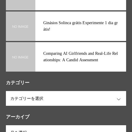
Ginásios Solinca grátis Experimente 1 dia gr
átis!
Comparing AI Girlfriends and Real-Life Rel
ationships: A Candid Assessment
カテゴリー
OPEN
アーカイブ
OPEN