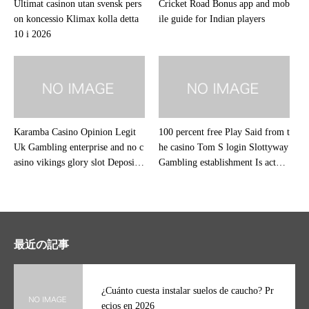
Ultimat casinon utan svensk pers
Cricket Road Bonus app and mob
on koncessio Klimax kolla detta
ile guide for Indian players
10 i 2026
Karamba Casino Opinion Legit
100 percent free Play Said from t
Uk Gambling enterprise and no c
he casino Tom S login Slottyway
asino vikings glory slot Deposit
Gambling establishment Is actual
Added bonus
ly Risk-100 percent free
最近の記事
¿Cuánto cuesta instalar suelos de caucho? Pr
ecios en 2026