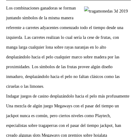
Los combinaciones ganadoras se forman
juntando símbolos de la misma manera
referente a carretes adyacentes comenzado todo el tiempo desde una
izquierda. Las carretes realizan lo cual sería la cese de frutas, con
manga larga cualquier lona sobre rayas naranjas en lo alto
desplazándolo hacia el pelo cualquier marco sobre madera por las
proximidades. Los símbolos de las frutas provee algún diseño
inmaduro, desplazándolo hacia el pelo no faltan clásicos como las
ciruelas o las limones.
Indagar juegos de casino desplazándolo hacia el pelo más profusamente
Una mezcla de algún juego Megaways con el pasar del tiempo un
jackpot nunca es común, pero ciertos niveles como Playtech,
especialistas sobre tragaperras con el pasar del tiempo jackpot, han
creado algunas slots Megaways con premios sobre hojalata