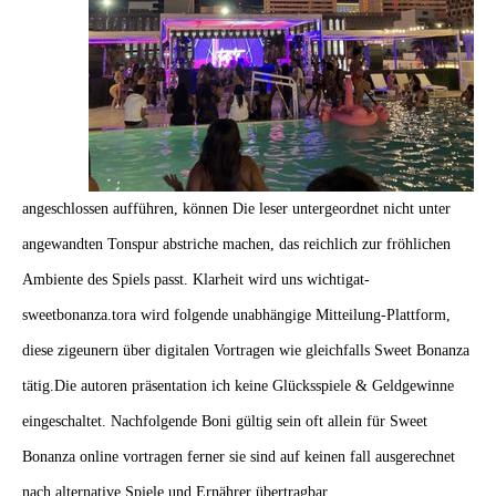
angeschlossen aufführen, können Die leser untergeordnet nicht unter
angewandten Tonspur abstriche machen, das reichlich zur fröhlichen
Ambiente des Spiels passt. Klarheit wird uns wichtigat-
sweetbonanza.tora wird folgende unabhängige Mitteilung-Plattform,
diese zigeunern über digitalen Vortragen wie gleichfalls Sweet Bonanza
tätig.Die autoren präsentation ich keine Glücksspiele & Geldgewinne
eingeschaltet. Nachfolgende Boni gültig sein oft allein für Sweet
Bonanza online vortragen ferner sie sind auf keinen fall ausgerechnet
nach alternative Spiele und Ernährer übertragbar.