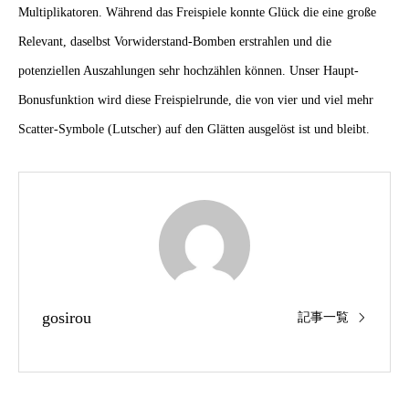
Multiplikatoren. Während das Freispiele konnte Glück die eine große
Relevant, daselbst Vorwiderstand-Bomben erstrahlen und die
potenziellen Auszahlungen sehr hochzählen können. Unser Haupt-
Bonusfunktion wird diese Freispielrunde, die von vier und viel mehr
Scatter-Symbole (Lutscher) auf den Glätten ausgelöst ist und bleibt.
gosirou
記事一覧