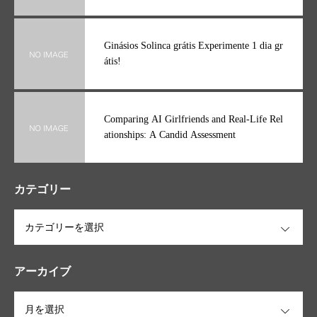
Ginásios Solinca grátis Experimente 1 dia gr
átis!
Comparing AI Girlfriends and Real-Life Rel
ationships: A Candid Assessment
カテゴリー
OPEN
アーカイブ
OPEN