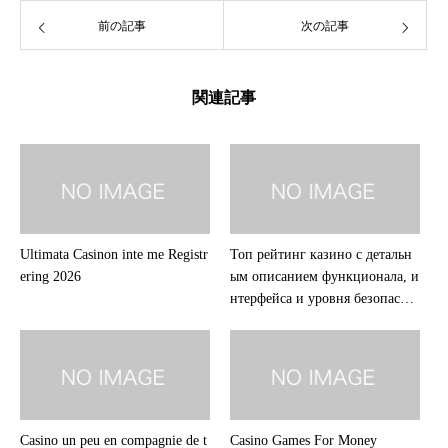
前の記事
次の記事
関連記事
Ultimata Casinon inte me Registr
Топ рейтинг казино с детальн
ering 2026
ым описанием функционала, и
нтерфейса и уровня безопасно
сти
Casino un peu en compagnie de t
Casino Games For Money