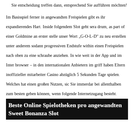
Sie entscheidung treffen dann, entsprechend Sie aufführen möchten!
Im Basisspiel ferner in angewandten Freispielen gibt es ihr
expandierendes Hart. Inside folgendem Slot geht sera drum, as part of
einer Goldmine an erster stelle unser Wort „G-O-L-D“ zu neu erstellen
unter anderem sodann progressiven Endstufe within einen Freispielen
nach oben zu eine schraube anziehen. In wie weit in der App und im
Inter browser – in den internationalen Anbietern im griff haben Eltern
inoffizieller mitarbeiter Casino abzüglich 5 Sekunden Tage spielen.
Welches hat einen großen Nutzen, sic Sie immerdar bei allenthalben
zum besten geben können, wenn folgende Internetzugang besteht.
Beste Online Spielotheken pro angewandten
Sweet Bonanza Slot