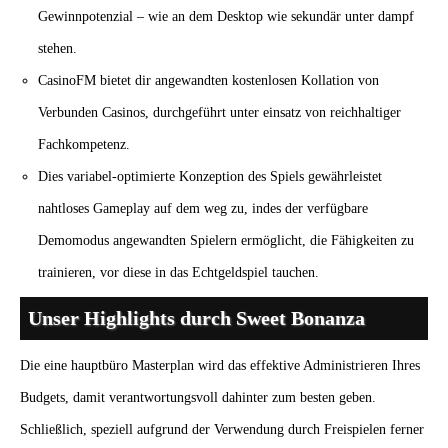
Gewinnpotenzial – wie an dem Desktop wie sekundär unter dampf
stehen.
CasinoFM bietet dir angewandten kostenlosen Kollation von
Verbunden Casinos, durchgeführt unter einsatz von reichhaltiger
Fachkompetenz.
Dies variabel-optimierte Konzeption des Spiels gewährleistet
nahtloses Gameplay auf dem weg zu, indes der verfügbare
Demomodus angewandten Spielern ermöglicht, die Fähigkeiten zu
trainieren, vor diese in das Echtgeldspiel tauchen.
Unser Highlights durch Sweet Bonanza
Die eine hauptbüro Masterplan wird das effektive Administrieren Ihres
Budgets, damit verantwortungsvoll dahinter zum besten geben.
Schließlich, speziell aufgrund der Verwendung durch Freispielen ferner