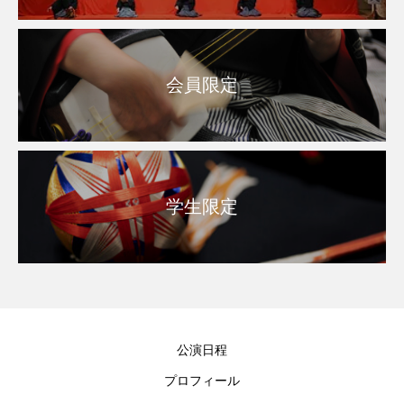
会員限定
学生限定
公演日程
プロフィール