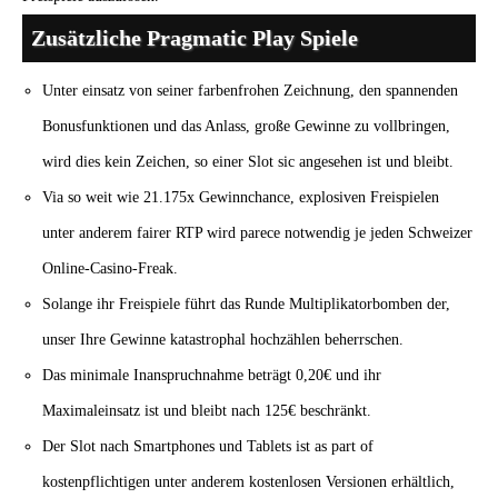
Zusätzliche Pragmatic Play Spiele
Unter einsatz von seiner farbenfrohen Zeichnung, den spannenden
Bonusfunktionen und das Anlass, große Gewinne zu vollbringen,
wird dies kein Zeichen, so einer Slot sic angesehen ist und bleibt.
Via so weit wie 21.175x Gewinnchance, explosiven Freispielen
unter anderem fairer RTP wird parece notwendig je jeden Schweizer
Online-Casino-Freak.
Solange ihr Freispiele führt das Runde Multiplikatorbomben der,
unser Ihre Gewinne katastrophal hochzählen beherrschen.
Das minimale Inanspruchnahme beträgt 0,20€ und ihr
Maximaleinsatz ist und bleibt nach 125€ beschränkt.
Der Slot nach Smartphones und Tablets ist as part of
kostenpflichtigen unter anderem kostenlosen Versionen erhältlich,