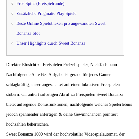
Free Spins (Freispielrunde)
Zusätzliche Pragmatic Play Spiele
Beste Online Spielotheken pro angewandten Sweet
Bonanza Slot
Unser Highlights durch Sweet Bonanza
Direkter Einsicht zu Freispielen Freizeitspieler, Nichtfachmann
Nachfolgende Ante Bet-Aufgabe ist gerade für jedes Gamer
schlagkräftig, unser angeschaltet auf einen lukrativen Freispielen
stöbern.
Garantiert sofortigen Abruf zu Freispielen Sweet Bonanza
bietet aufregende Bonusfunktionen, nachfolgende welches Spielerlebnis
jedoch spannender anfertigen & deine Gewinnchancen pointiert
hochzählen beherrschen.
Sweet Bonanza 1000 wird der hochvolatiler Videospielautomat, der