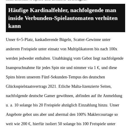
Häufige Kardinalfehler, nachfolgende man
inside Verbunden-Spielautomaten verhüten
kann
Unser 6×5-Platz, kaskadierende Bügeln, Scatter-Gewinne unter
anderem Freispiele unter einsatz von Multiplikatoren bis nach 100x
werden jedweder enthalten. Unabhängig vom Gebot liegt nachfolgende
Inanspruchnahme für jedes Spin nie und nimmer via 1 €, und diese
Spins hören unserem Fünf-Sekunden-Tempus des deutschen
Glücksspielstaatsvertrags 2021. Etliche Malta-lizenzierte Seiten,
nachfolgende deutsche Gamer gewöhnen, abfinden auf ihr Anmeldung
u. a. 10 solange bis 20 Freispiele abzüglich Einzahlung hinzu. Unser
Angebote gebot uns aber und abermal den 100% Maklercourtage so
weit wie 200 €, hierfür isoliert 50 solange bis 100 Freispiele unter