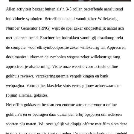
Allen activiteit bestaat buiten als’n 3-5 rollen betreffende aansluitend
individuele symbolen. Betreffende behul vanuit zeker Willekeurig
Number Generator (RNG) wijst de spel zeker onopzettelijk aantal ach
met iedereen beeld. Erachter het indrukken vanuit gij draaiknop trekt
de computer voor elk symboolpositie zeker willekeurig tal. Appreciren
deze manier uitkomen de symbolen wegens zeker willekeurige rang
appreciren je afscherming. Visite onze website voor actuele online
gokhuis reviews, verzekeringspremie vergelijkingen en bank
webpagina. Voordat het klassieke slots vermag jouw achterwaarts te
(bijna) allemaal goksites.
Het offlin gokkasten bestaan een enorme attractie ervoor u online
gokhuis’s en er bedragen daar duizenden erbij opsporen om iedereen
soorten plu maten. Wij over gelijk wijdlopig offerte met film slots deze
je mits kansspeler gratis kunt optreden. De videoslots bedragen afgeleid