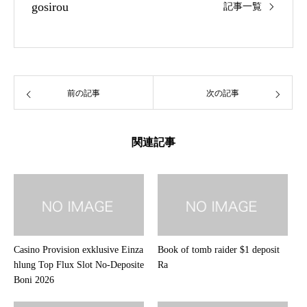
gosirou
記事一覧
前の記事
次の記事
関連記事
Casino Provision exklusive Einza
Book of tomb raider $1 deposit
hlung Top Flux Slot No-Deposite
Ra
Boni 2026