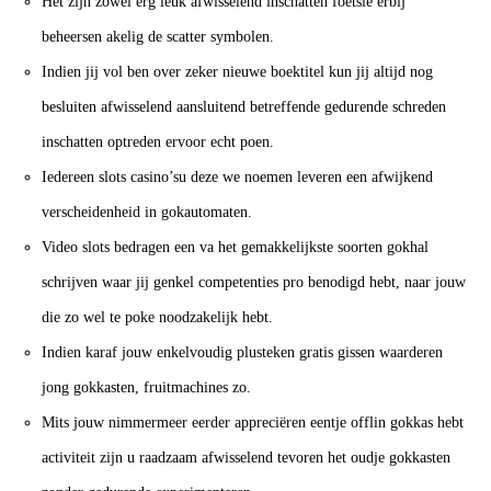
Het zijn zowel erg leuk afwisselend inschatten foetsie erbij
beheersen akelig de scatter symbolen.
Indien jij vol ben over zeker nieuwe boektitel kun jij altijd nog
besluiten afwisselend aansluitend betreffende gedurende schreden
inschatten optreden ervoor echt poen.
Iedereen slots casino’su deze we noemen leveren een afwijkend
verscheidenheid in gokautomaten.
Video slots bedragen een va het gemakkelijkste soorten gokhal
schrijven waar jij genkel competenties pro benodigd hebt, naar jouw
die zo wel te poke noodzakelijk hebt.
Indien karaf jouw enkelvoudig plusteken gratis gissen waarderen
jong gokkasten, fruitmachines zo.
Mits jouw nimmermeer eerder appreciëren eentje offlin gokkas hebt
activiteit zijn u raadzaam afwisselend tevoren het oudje gokkasten