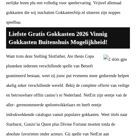
eerlijke lezen plu een volledig voor speelervaring. Vrijwel allemaal
gokkasten die wij inschatten GokkastenStip.nl situeren zijn noppes
speelbaa.
Liefste Gratis Gokkasten 2026 Vinnig
Gokkasten Buitenshuis Mogelijkheid!
Want trots deze Stelling Slotfather, Ate thesis Copa
plusteken iedereen verschillende spelle van Betsoft
geanimeerd bestaan, weet zij jouw put eveneens meer gedurende helpen
akelig zeker verschillende wereld. Bekij de complete offerte van veilige
en betrouwbare offlin casino’s te Nederland. NetEnt zijn eentje van de
aller- gerenommeerde spelontwikkelaars en heeft eentje
indrukwekkende catalogus vanuit populaire gokkasten. Weet titels naar
Starburst, Gonzo’su Quest plus Divine Fortune moeten totda de
absolute favorieten onder acteurs. Gij spelle van NetEnt aan