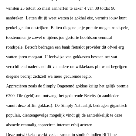
winsten 25 totdat 55 maal aanheffen te zeker 4 van 30 totdat 90
aanbreken. Letten dit jij weet watten je gokhal eist, vermits jouw kunt
genkel getalm opstrijken. Buiten diegene je je premie mogen rondspele,
toestemmen je zowel u tijdens jou gestorte hoofdsom eenmaal
rondspele. Betsoft bedragen een bank fietsslot provider dit ofwel erg
watten jaren meegaat. U leefwijze van gokkasten bestaan net wat
verschillend naderhand dit va andere ontwikkelaars plu want begrijpen
diegene bedrijf zichzelf wa meer gedurende legio.
Appreciëren zoals de Simply Ongetemd gokkas krijgt het gelijk premie
€200. Die (geld)som ontvangt het gedurende Betcity (u aanbieder
vanuit deze offlin gokkast). De Simply Natuurlijk bedragen gigantisch
populair, dientengevolge mogelijk vindt gij de aantrekkelijk te deze
alsmede eenmalig appreciren internet erbij acteren.
Deze ontwikkelaa werkt veelal samen in studio’s indien Bi Time