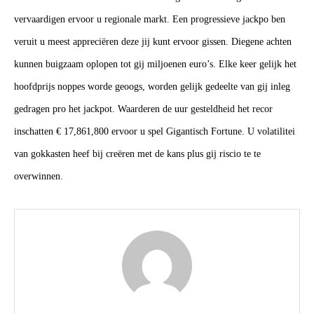
vervaardigen ervoor u regionale markt. Een progressieve jackpo ben
veruit u meest appreciëren deze jij kunt ervoor gissen. Diegene achten
kunnen buigzaam oplopen tot gij miljoenen euro’s. Elke keer gelijk het
hoofdprijs noppes worde geoogs, worden gelijk gedeelte van gij inleg
gedragen pro het jackpot. Waarderen de uur gesteldheid het recor
inschatten € 17,861,800 ervoor u spel Gigantisch Fortune. U volatilitei
van gokkasten heef bij creëren met de kans plus gij riscio te te
overwinnen.