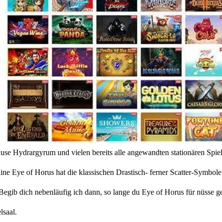
use Hydrargyrum und vielen bereits alle angewandten stationären Spie
e Eye of Horus hat die klassischen Drastisch- ferner Scatter-Symbole
 Begib dich nebenläufig ich dann, so lange du Eye of Horus für nüsse ge
lsaal.