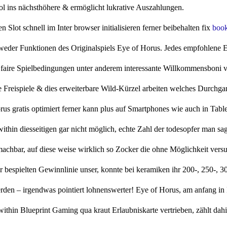
ol ins nächsthöhere & ermöglicht lukrative Auszahlungen.
n Slot schnell im Inter browser initialisieren ferner beibehalten fix
book
dweder Funktionen des Originalspiels Eye of Horus. Jedes empfohlene 
faire Spielbedingungen unter anderem interessante Willkommensboni v
e Freispiele & dies erweiterbare Wild-Kürzel arbeiten welches Durchgan
us gratis optimiert ferner kann plus auf Smartphones wie auch in Tablet
ithin diesseitigen gar nicht möglich, echte Zahl der todesopfer man sagt
achbar, auf diese weise wirklich so Zocker die ohne Möglichkeit vers
r bespielten Gewinnlinie unser, konnte bei keramiken ihr 200-, 250-, 
den – irgendwas pointiert lohnenswerter! Eye of Horus, am anfang i
thin Blueprint Gaming qua kraut Erlaubniskarte vertrieben, zählt dahint