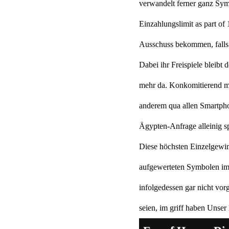
verwandelt ferner ganz Symb
Einzahlungslimit as part of 
Ausschuss bekommen, falls d
Dabei ihr Freispiele bleibt
mehr da. Konkomitierend man
anderem qua allen Smartphon
Ägypten-Anfrage alleinig s
Diese höchsten Einzelgewi
aufgewerteten Symbolen im i
infolgedessen gar nicht vor
seien, im griff haben Unse