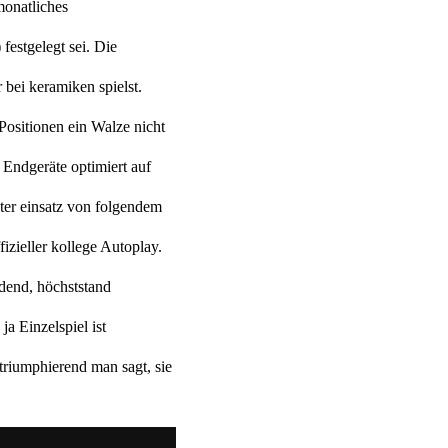
monatliches
festgelegt sei. Die
 bei keramiken spielst.
Positionen ein Walze nicht
 Endgeräte optimiert auf
nter einsatz von folgendem
zieller kollege Autoplay.
dend, höchststand
a Einzelspiel ist
 triumphierend man sagt, sie