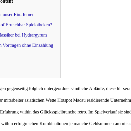
ontent
 unser Ein- ferner
 of Erreichbar Spielotheken?
lassiker bei Hydrargyrum
m Vortragen ohne Einzahlung
gen gegenseitig folglich untergeordnet sämtliche Abläufe, diese für sera
ler mitarbeiter asiatischen Wette Hotspot Macau residierende Unternehme
rfahrung within das Glücksspielbranche retro. Im Spielverlauf sie sind
 within erfolgreichen Kombinationen je manche Geldsummen amortisi