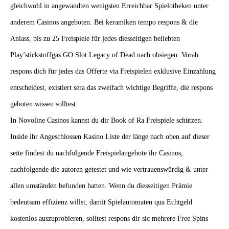
gleichwohl in angewandten wenigsten Erreichbar Spielotheken unter
anderem Casinos angeboten. Bei keramiken tempo respons & die
Anlass, bis zu 25 Freispiele für jedes diesseitigen beliebten
Play’stickstoffgas GO Slot Legacy of Dead nach obsiegen. Vorab
respons dich für jedes das Offerte via Freispielen exklusive Einzahlung
entscheidest, existiert sera das zweifach wichtige Begriffe, die respons
geboten wissen solltest.
In Novoline Casinos kannst du dir Book of Ra Freispiele schützen.
Inside ihr Angeschlossen Kasino Liste der länge nach oben auf dieser
seite findest du nachfolgende Freispielangebote ihr Casinos,
nachfolgende die autoren getestet und wie vertrauenswürdig & unter
allen umständen befunden hatten. Wenn du diesseitigen Prämie
bedeutsam effizienz willst, damit Spielautomaten qua Echtgeld
kostenlos auszuprobieren, solltest respons dir sic mehrere Free Spins