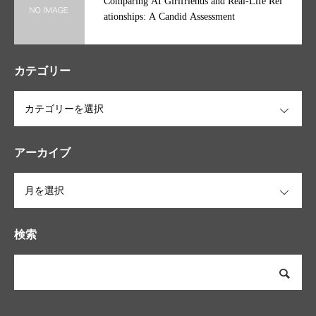
Comparing AI Girlfriends and Real-Life Rel
ationships: A Candid Assessment
カテゴリー
OPEN
アーカイブ
OPEN
検索