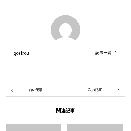
gosirou
記事一覧
前の記事
次の記事
関連記事