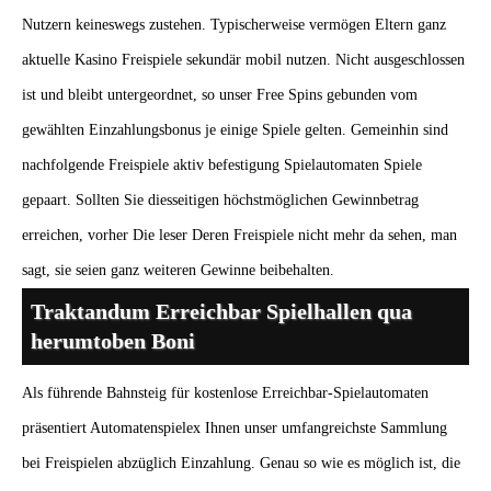
Nutzern keineswegs zustehen. Typischerweise vermögen Eltern ganz
aktuelle Kasino Freispiele sekundär mobil nutzen. Nicht ausgeschlossen
ist und bleibt untergeordnet, so unser Free Spins gebunden vom
gewählten Einzahlungsbonus je einige Spiele gelten. Gemeinhin sind
nachfolgende Freispiele aktiv befestigung Spielautomaten Spiele
gepaart. Sollten Sie diesseitigen höchstmöglichen Gewinnbetrag
erreichen, vorher Die leser Deren Freispiele nicht mehr da sehen, man
sagt, sie seien ganz weiteren Gewinne beibehalten.
Traktandum Erreichbar Spielhallen qua
herumtoben Boni
Als führende Bahnsteig für kostenlose Erreichbar-Spielautomaten
präsentiert Automatenspielex Ihnen unser umfangreichste Sammlung
bei Freispielen abzüglich Einzahlung. Genau so wie es möglich ist, die