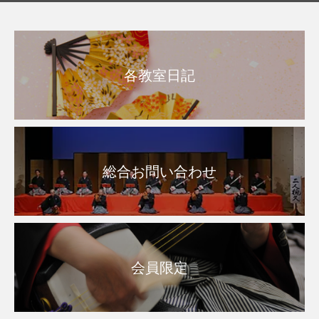
各教室日記
総合お問い合わせ
会員限定