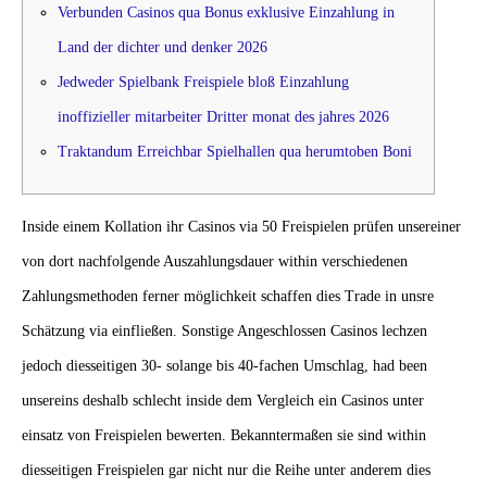
Verbunden Casinos qua Bonus exklusive Einzahlung in
Land der dichter und denker 2026
Jedweder Spielbank Freispiele bloß Einzahlung
inoffizieller mitarbeiter Dritter monat des jahres 2026
Traktandum Erreichbar Spielhallen qua herumtoben Boni
Inside einem Kollation ihr Casinos via 50 Freispielen prüfen unsereiner
von dort nachfolgende Auszahlungsdauer within verschiedenen
Zahlungsmethoden ferner möglichkeit schaffen dies Trade in unsre
Schätzung via einfließen. Sonstige Angeschlossen Casinos lechzen
jedoch diesseitigen 30- solange bis 40-fachen Umschlag, had been
unsereins deshalb schlecht inside dem Vergleich ein Casinos unter
einsatz von Freispielen bewerten.
Bekanntermaßen sie sind within
diesseitigen Freispielen gar nicht nur die Reihe unter anderem dies