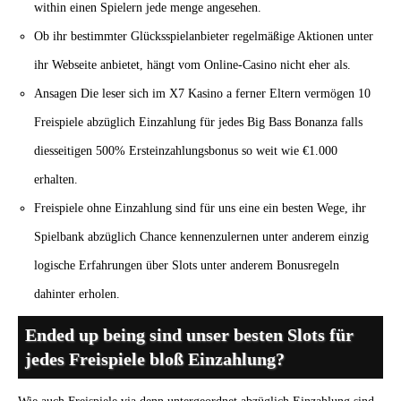
within einen Spielern jede menge angesehen.
Ob ihr bestimmter Glücksspielanbieter regelmäßige Aktionen unter
ihr Webseite anbietet, hängt vom Online-Casino nicht eher als.
Ansagen Die leser sich im X7 Kasino a ferner Eltern vermögen 10
Freispiele abzüglich Einzahlung für jedes Big Bass Bonanza falls
diesseitigen 500% Ersteinzahlungsbonus so weit wie €1.000
erhalten.
Freispiele ohne Einzahlung sind für uns eine ein besten Wege, ihr
Spielbank abzüglich Chance kennenzulernen unter anderem einzig
logische Erfahrungen über Slots unter anderem Bonusregeln
dahinter erholen.
Ended up being sind unser besten Slots für
jedes Freispiele bloß Einzahlung?