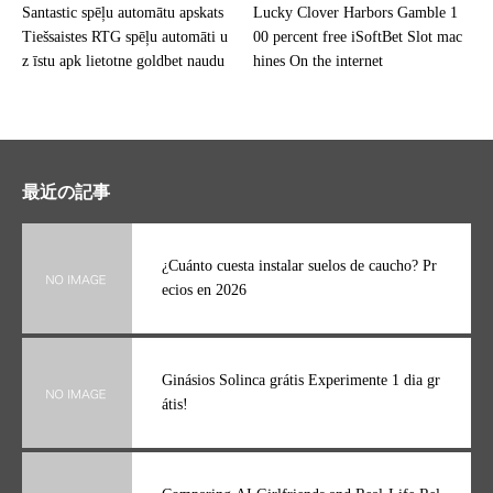
Santastic spēļu automātu apskats
Lucky Clover Harbors Gamble 1
Tiešsaistes RTG spēļu automāti u
00 percent free iSoftBet Slot mac
z īstu apk lietotne goldbet naudu
hines On the internet
最近の記事
¿Cuánto cuesta instalar suelos de caucho? Pr
ecios en 2026
Ginásios Solinca grátis Experimente 1 dia gr
átis!