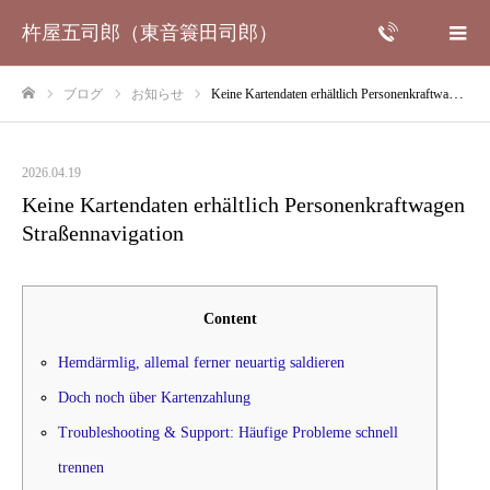
杵屋五司郎（東音簑田司郎）
ブログ
お知らせ
Keine Kartendaten erhältlich Personenkraftwagen Straßennavigation
ホーム
2026.04.19
Keine Kartendaten erhältlich Personenkraftwagen
Straßennavigation
Content
Hemdärmlig, allemal ferner neuartig saldieren
Doch noch über Kartenzahlung
Troubleshooting & Support: Häufige Probleme schnell
trennen