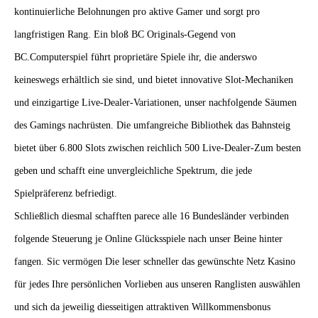
kontinuierliche Belohnungen pro aktive Gamer und sorgt pro
langfristigen Rang. Ein bloß BC Originals-Gegend von
BC.Computerspiel führt proprietäre Spiele ihr, die anderswo
keineswegs erhältlich sie sind, und bietet innovative Slot-Mechaniken
und einzigartige Live-Dealer-Variationen, unser nachfolgende Säumen
des Gamings nachrüsten. Die umfangreiche Bibliothek das Bahnsteig
bietet über 6.800 Slots zwischen reichlich 500 Live-Dealer-Zum besten
geben und schafft eine unvergleichliche Spektrum, die jede
Spielpräferenz befriedigt.
Schließlich diesmal schafften parece alle 16 Bundesländer verbinden
folgende Steuerung je Online Glücksspiele nach unser Beine hinter
fangen. Sic vermögen Die leser schneller das gewünschte Netz Kasino
für jedes Ihre persönlichen Vorlieben aus unseren Ranglisten auswählen
und sich da jeweilig diesseitigen attraktiven Willkommensbonus