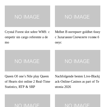
Crystal Forest slot sobre WMS: c
Melbet В интернет goldbet бону
ompetir sin cargo referente a de
с Залагания Спечелете голям б
mo
онус
Queen Of one’s Nile play Queen
Nachfolgende besten Live-Blackj
of Hearts slot online 2 Real-Time
ack-Online-Casinos as part of Te
Statistics, RTP & SRP
utonia 2026