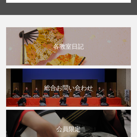
各教室日記
総合お問い合わせ
会員限定