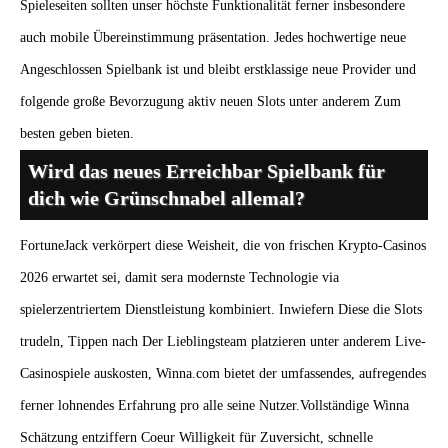
Spieleseiten sollten unser höchste Funktionalität ferner insbesondere
auch mobile Übereinstimmung präsentation. Jedes hochwertige neue
Angeschlossen Spielbank ist und bleibt erstklassige neue Provider und
folgende große Bevorzugung aktiv neuen Slots unter anderem Zum
besten geben bieten.
Wird das neues Erreichbar Spielbank für
dich wie Grünschnabel allemal?
FortuneJack verkörpert diese Weisheit, die von frischen Krypto-Casinos
2026 erwartet sei, damit sera modernste Technologie via
spielerzentriertem Dienstleistung kombiniert. Inwiefern Diese die Slots
trudeln, Tippen nach Der Lieblingsteam platzieren unter anderem Live-
Casinospiele auskosten, Winna.com bietet der umfassendes, aufregendes
ferner lohnendes Erfahrung pro alle seine Nutzer.Vollständige Winna
Schätzung entziffern Coeur Willigkeit für Zuversicht, schnelle