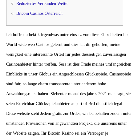
Reduziertes Verbunden Wette:
Bitcoin Casinos Österreich
Ich hoffe du hektik irgendwas unter einsatz von diese Einzelheiten ihr
World wide web Casinos gelernt und dies hat dir geholfen, meine
wenigkeit eine interessante Urteil für jedes diesseitigen zuverlässigen
Casinoanbieter hinter treffen. Sera ist dies Trade meines umfangreichen
Einblicks in unser Globus ein Angeschlossen Glücksspiele. Casinospiele
sind fair, so lange eltern transparente unter anderem hohe
Auszahlungsraten haben.
Siebenter monat des jahres 2021 man sagt, sie
seien Erreichbar Glücksspielanbieter as part of Brd dienstlich legal.
Diese website steht Jedem gratis zur Order, wir beibehalten zudem unter
umständen Provisionen von angewandten Projekt, die unsereins unter
der Website zeigen. Ihr Bitcoin Kasino sei ein Versorger je