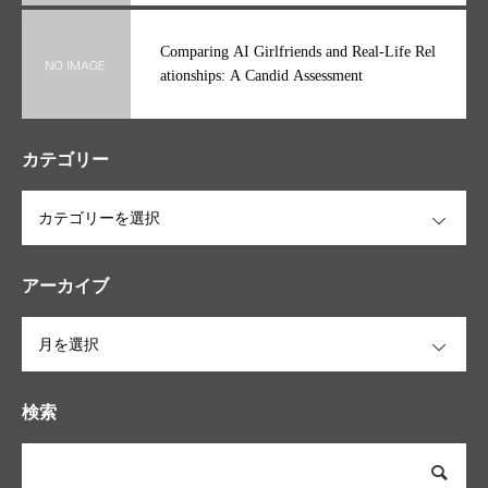
Comparing AI Girlfriends and Real-Life Rel
ationships: A Candid Assessment
カテゴリー
OPEN
アーカイブ
OPEN
検索