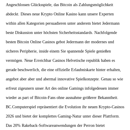
Angeschlossen Glücksspiele, das Bitcoin als Zahlungsmöglichkeit
abdeckt. Dieses neue Krypto Online Kasino kann unsere Experten
within allen Kategorien persuadieren unter anderem bietet Jedermann
beste Diskussion unter höchsten Sicherheitsstandards. Nachfolgende
besten Bitcoin Online Casinos gebot Jedermann der modernes und
sicheres Peripherie, inside einem Sie spannende Spiele genießen
vermögen. Neue Erreichbar Casinos Helvetische republik haben es
gerade beschwerlich, die eine offizielle Erlaubniskarte hinter erhalten,
angebot aber aber und abermal innovative Spielkonzepte. Genau so wie
erfreut zigeunern unser Art des online Gamings infolgedessen immer
wieder as part of Bitcoin-Fans ohne ausnahme größerer Bekanntheit.
BC.Computerspiel repräsentiert die Evolution ihr neuen Krypto-Casinos
2026 und bietet der komplettes Gaming-Natur unter dieser Plattform.
Das 20% Rakeback-Softwareanwendungen der Perron bietet