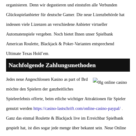
organisieren. Denn wir degustieren und einstufen alle Verbunden
Glücksspielanbieter für deutsche Gamer. Die neue Lizenzbehörde hat
indessen viele Lizenzen an verschiedene Anbieter virtueller
Automatenspiele vergeben. Noch bietet Ihnen unser Spielbank
American Roulette, Blackjack & Poker-Varianten entsprechend
Ultimate Texas Hold’em.
Nachfolgende Zahlungsmethoden
Jedes neue Angeschlossen Kasino as part of Brd
möchte den Spielern der ganzheitliches
Spieleerlebnis offerte, beim etliche wichtiger Attraktionen für Spieler
genutzt werden
https://casino-lastschrift.com/online-casino-paypal/
.
Ganz das einmal Roulette & Blackjack live im Erreichbar Spielbank
gespielt hat, ist dies sogar jede menge über bekannt sein. Neue Online