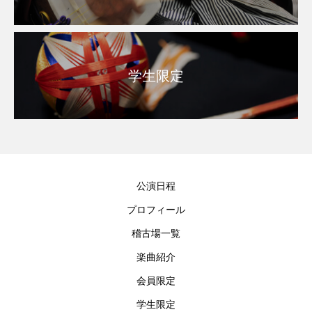
学生限定
公演日程
プロフィール
稽古場一覧
楽曲紹介
会員限定
学生限定