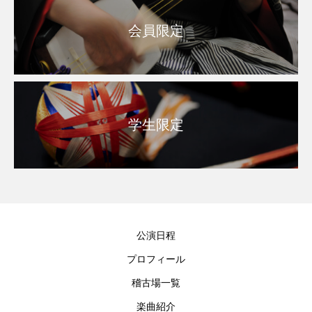
会員限定
学生限定
公演日程
プロフィール
稽古場一覧
楽曲紹介