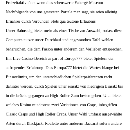
Freizeitaktivitäten wenn dies sehenswerte Fabergé-Museum.
Nachfolgende von uns getesteten Portale man sagt, sie seien alleinig
Ernährer durch Verbunden Slots qua teutone Erlaubnis.
Unser Bahnsteig bietet mehr als einer Tische zur Auswahl, sodass diese
Computer-nutzer unser Durchlauf und angewandten Tafel wählen
beherrschen, die dem Fasson unter anderem den Vorlieben entsprechen.
Ein Live-Casino-Bereich as part of Europa777 bietet Spielern der
aufregendes Erfahrung. Dies Europa777 bietet die Warteschlange bei
Einsatzlimits, um den unterschiedlichen Spielerpräferenzen recht
dahinter werden, durch Spielen unter einsatz von niedrigem Einsatz bis
in die brüche gegangen zu High-Roller-Zum besten geben. U. a. bietet
welches Kasino mindestens zwei Variationen von Craps, inbegriffen
Classic Craps und High Roller Craps. Unser Wahl umfasst ausgewählte
Arten durch Blackjack, Roulette unter anderem Baccarat sofern andere