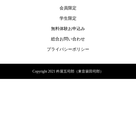
会員限定
学生限定
無料体験お申込み
総合お問い合わせ
プライバシーポリシー
Copyright 2021 杵屋五司郎（東音簑田司郎）