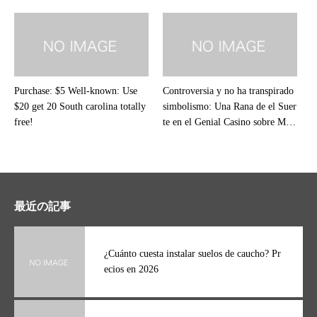
Purchase: $5 Well-known: Use
Controversia y no ha transpirado
$20 get 20 South carolina totally
simbolismo: Una Rana de el Suer
free!
te en el Genial Casino sobre Mad
rid
最近の記事
¿Cuánto cuesta instalar suelos de caucho? Pr
ecios en 2026