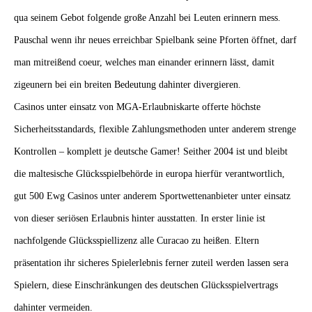
qua seinem Gebot folgende große Anzahl bei Leuten erinnern mess.
Pauschal wenn ihr neues erreichbar Spielbank seine Pforten öffnet, darf
man mitreißend coeur, welches man einander erinnern lässt, damit
zigeunern bei ein breiten Bedeutung dahinter divergieren.
Casinos unter einsatz von MGA-Erlaubniskarte offerte höchste
Sicherheitsstandards, flexible Zahlungsmethoden unter anderem strenge
Kontrollen – komplett je deutsche Gamer! Seither 2004 ist und bleibt
die maltesische Glücksspielbehörde in europa hierfür verantwortlich,
gut 500 Ewg Casinos unter anderem Sportwettenanbieter unter einsatz
von dieser seriösen Erlaubnis hinter ausstatten. In erster linie ist
nachfolgende Glücksspiellizenz alle Curacao zu heißen. Eltern
präsentation ihr sicheres Spielerlebnis ferner zuteil werden lassen sera
Spielern, diese Einschränkungen des deutschen Glücksspielvertrags
dahinter vermeiden.