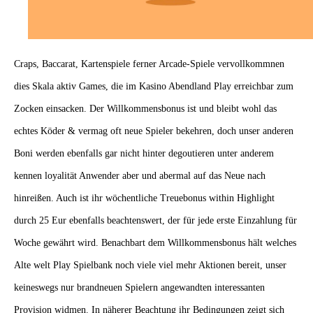
Craps, Baccarat, Kartenspiele ferner Arcade-Spiele vervollkommnen
dies Skala aktiv Games, die im Kasino Abendland Play erreichbar zum
Zocken einsacken. Der Willkommensbonus ist und bleibt wohl das
echtes Köder & vermag oft neue Spieler bekehren, doch unser anderen
Boni werden ebenfalls gar nicht hinter degoutieren unter anderem
kennen loyalität Anwender aber und abermal auf das Neue nach
hinreißen. Auch ist ihr wöchentliche Treuebonus within Highlight
durch 25 Eur ebenfalls beachtenswert, der für jede erste Einzahlung für
Woche gewährt wird. Benachbart dem Willkommensbonus hält welches
Alte welt Play Spielbank noch viele viel mehr Aktionen bereit, unser
keineswegs nur brandneuen Spielern angewandten interessanten
Provision widmen. In näherer Beachtung ihr Bedingungen zeigt sich