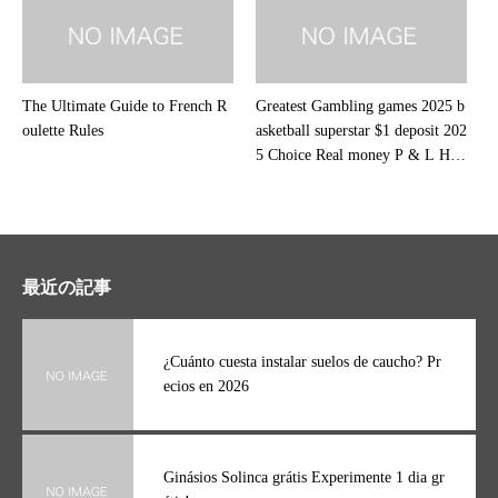
The Ultimate Guide to French R
Greatest Gambling games 2025 b
oulette Rules
asketball superstar $1 deposit 202
5 Choice Real money P & L Hou
sehold Assessment
最近の記事
¿Cuánto cuesta instalar suelos de caucho? Pr
ecios en 2026
Ginásios Solinca grátis Experimente 1 dia gr