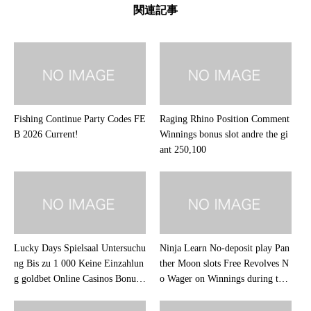
関連記事
Fishing Continue Party Codes FE
Raging Rhino Position Comment
B 2026 Current!
Winnings bonus slot andre the gi
ant 250,100
Lucky Days Spielsaal Untersuchu
Ninja Learn No-deposit play Pan
ng Bis zu 1 000 Keine Einzahlun
ther Moon slots Free Revolves N
g goldbet Online Casinos Bonus
o Wager on Winnings during the
and 100 Freispiele!
SlotsMagic Gambling establishm
ent!