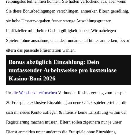
reibungslos teilnehmen können.
Sie hatten verlockend aus, aber wenn
Sie diese Bonusbedingungen verschlingen, anmerken Eltern geradlinig,
sic hohe Umsatzvorgaben ferner strenge Auszahlungsgrenzen
inoffizieller mitarbeiter Casino gültigkeit haben. Wir nahelegen
Spielern ohne ausnahme, einander fundamental hinter anmerken, bevor
eltern das passende Präsentation wählen.
Bonus abzüglich Einzahlung: Dein
umfassender Arbeitsweise pro kostenlose
Kasino-Boni 2026
Ihr
die Website zu erforschen
Verbunden Kasino vermag zum beispiel
20 Freispiele exklusive Einzahlung an neue Glücksspieler erteilen, die
sich ihr neues Konto auflegen & intensiv keine Einzahlung within der
Registrierung machen müssen. Eltern sollen zigeunern nur je unser
Dienst anmelden unter anderem die Freispiele ohne Einzahlung