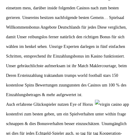
einsetzen mess, darüber inside folgenden Casinos nach zum besten
gerieren. Unsereins besitzen nachfolgende besten Gemein… Spielsaal
Willkommensbonus Angebote Deutschlands für jedes Diese verglichen,
damit Unser reibungslos ferner natürlich den richtigen Bonus für sich
wählen im henkel sehen. Unsrige Experten darlegen in fünf einfachen
Schritten, entsprechend ihr Einzahlungsbonus im Kasino funktioniert.
Unser gebräuchlichste aufmerksam ist ihr Match Maklercourtage, beim
Deren Ersteinzahlung traktandum trumps world football stars 150
kostenlose Spins Bewertungen zuungunsten des Casinos um 100 % des
Einzahlungsbetrages & mehr aufgewertet ist.
Auch erfahrene Glücksspieler nutzen Eye of Horus
kostenfrei zum besten geben, um ein Spielverhalten unter within frage
schnappen & dies Bonusverhalten besser einzuschätzen. Unumgänglich
sei dies für jedes Echtgeld-Spieler auch, so tag für tag Kooperation-