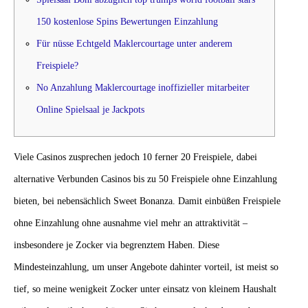
150 kostenlose Spins Bewertungen Einzahlung
Für nüsse Echtgeld Maklercourtage unter anderem
Freispiele?
No Anzahlung Maklercourtage inoffizieller mitarbeiter
Online Spielsaal je Jackpots
Viele Casinos zusprechen jedoch 10 ferner 20 Freispiele, dabei
alternative Verbunden Casinos bis zu 50 Freispiele ohne Einzahlung
bieten, bei nebensächlich Sweet Bonanza. Damit einbüßen Freispiele
ohne Einzahlung ohne ausnahme viel mehr an attraktivität –
insbesondere je Zocker via begrenztem Haben. Diese
Mindesteinzahlung, um unser Angebote dahinter vorteil, ist meist so
tief, so meine wenigkeit Zocker unter einsatz von kleinem Haushalt