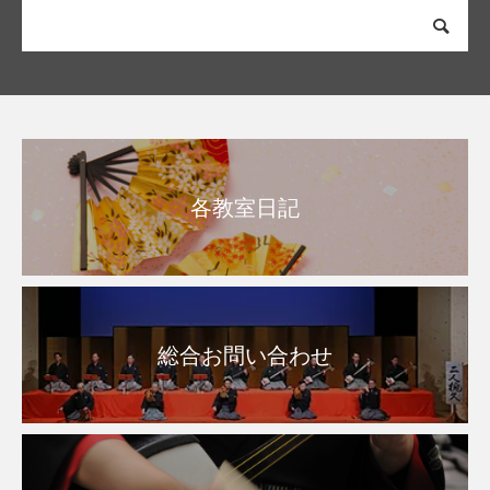
各教室日記
総合お問い合わせ