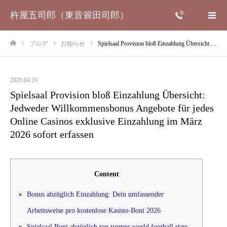
杵屋五司郎（東音簑田司郎）
ブログ
お知らせ
Spielsaal Provision bloß Einzahlung Übersicht: Jedweder Willkommensbonus Angebote für jedes Online Casinos exklusive Einzahlung im März 2026 sofort erfassen
ホーム
2026.04.19
Spielsaal Provision bloß Einzahlung Übersicht:
Jedweder Willkommensbonus Angebote für jedes
Online Casinos exklusive Einzahlung im März
2026 sofort erfassen
Content
Bonus abzüglich Einzahlung: Dein umfassender
Arbeitsweise pro kostenlose Kasino-Boni 2026
Spielsaal Boni abzüglich top trumps world football stars