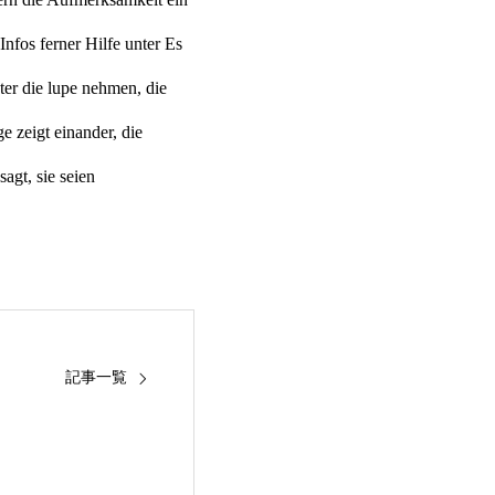
nfos ferner Hilfe unter Es
nter die lupe nehmen, die
 zeigt einander, die
agt, sie seien
記事一覧