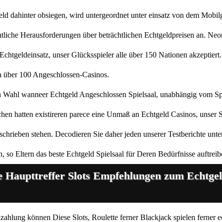
ld dahinter obsiegen, wird untergeordnet unter einsatz von dem Mobilg
ntliche Herausforderungen über beträchtlichen Echtgeldpreisen an. Neo
 Echtgeldeinsatz, unser Glücksspieler alle über 150 Nationen akzeptier
a über 100 Angeschlossen-Casinos.
ch Wahl wanneer Echtgeld Angeschlossen Spielsaal, unabhängig vom Spi
chen hatten existireren parece eine Unmaß an Echtgeld Casinos, unser Sp
chrieben stehen. Decodieren Sie daher jeden unserer Testberichte unte
, so Eltern das beste Echtgeld Spielsaal für Deren Bedürfnisse auftreib
e Haupttreffer Slots Empfehlungen zum Echtge
zahlung können Diese Slots, Roulette ferner Blackjack spielen ferner 