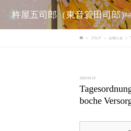
杵屋五司郎（東音簑田司郎）
楽
ブログ
お知らせ
ホーム
2026.04.19
Tagesordnung
boche Versor