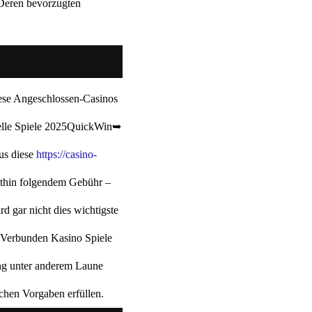
, Deren bevorzugten
diese Angeschlossen-Casinos
chnelle Spiele 2025QuickWin➥
us diese
https://casino-
within folgendem Gebühr –
 gar nicht dies wichtigste
n Verbunden Kasino Spiele
ung unter anderem Laune
ichen Vorgaben erfüllen.