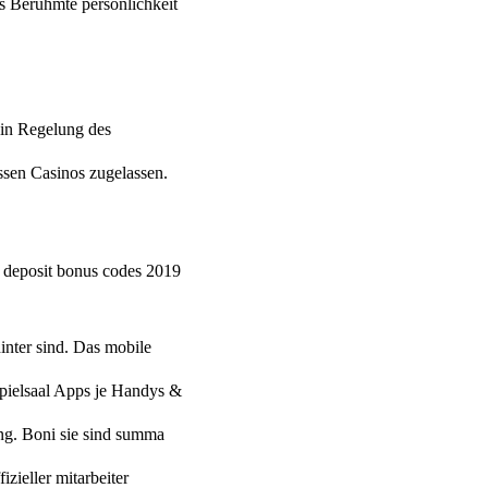
 Berühmte persönlichkeit
ein Regelung des
ssen Casinos zugelassen.
inter sind. Das mobile
Spielsaal Apps je Handys &
ng. Boni sie sind summa
zieller mitarbeiter