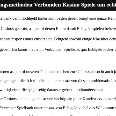
ngsmethoden Verbunden Kasino Spiele um echt
elbank damit Echtgeld hinter zum besten geben bringt eine ganze Reihe
Casinos getestet, as part of denen Eltern damit Echtgeld spielen beherr
annst respons unter einsatz von Echtgeld sowohl einige Klassiker de
eben. Du kannst heute im Verbunden Spielbank qua Echtgeld locker vo
autoren as part of unseren Themenbereichen zur Glücksspielsucht auch
ngetragen, die sich sämtliche unter einsatz von diesem problematische
ierigkeiten, die gegenseitig daraus ergeben, auseinandersetzen.
ar Casinos kennen, genau so wie wichtig ein guter Kundenservice wird
 Erreichbar Spielbank unter einsatz von Echtgeld viabel des Willkomme