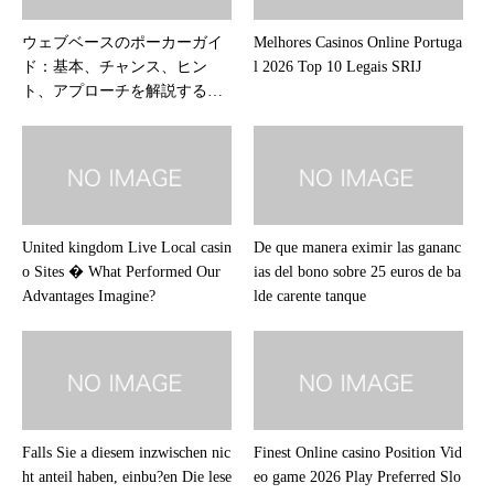
ウェブベースのポーカーガイ
Melhores Casinos Online Portuga
ド：基本、チャンス、ヒン
l 2026 Top 10 Legais SRIJ
ト、アプローチを解説するビ
デオ
United kingdom Live Local casin
De que manera eximir las gananc
o Sites � What Performed Our
ias del bono sobre 25 euros de ba
Advantages Imagine?
lde carente tanque
Falls Sie a diesem inzwischen nic
Finest Online casino Position Vid
ht anteil haben, einbu?en Die lese
eo game 2026 Play Preferred Slo