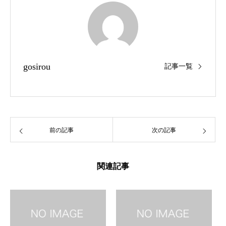
gosirou
記事一覧
前の記事
次の記事
関連記事