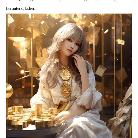
herunterzuladen.