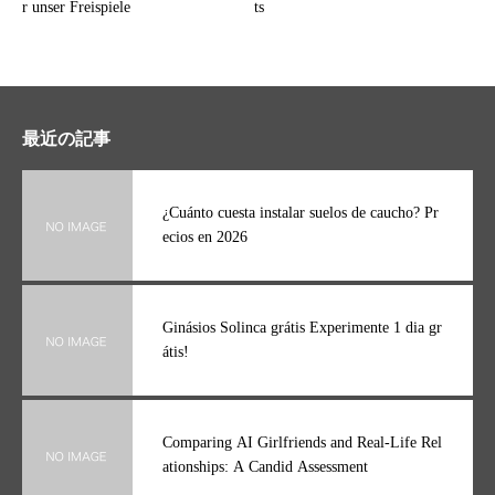
r unser Freispiele
ts
最近の記事
¿Cuánto cuesta instalar suelos de caucho? Pr
ecios en 2026
Ginásios Solinca grátis Experimente 1 dia gr
átis!
Comparing AI Girlfriends and Real-Life Rel
ationships: A Candid Assessment