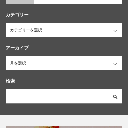
カテゴリー
OPEN
アーカイブ
OPEN
検索