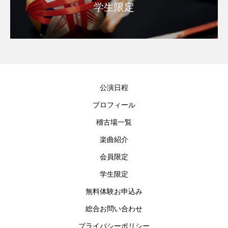
学生限定
公演日程
プロフィール
稽古場一覧
楽曲紹介
会員限定
学生限定
無料体験お申込み
総合お問い合わせ
プライバシーポリシー