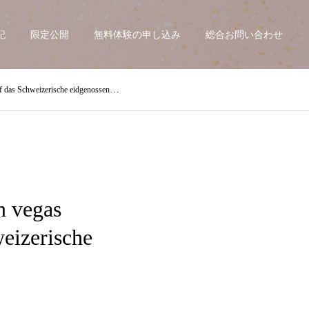
記
限定公開
無料体験の申し込み
総合お問い合わせ
hweizerische eidgenossenschaft 2026
n vegas
eizerische