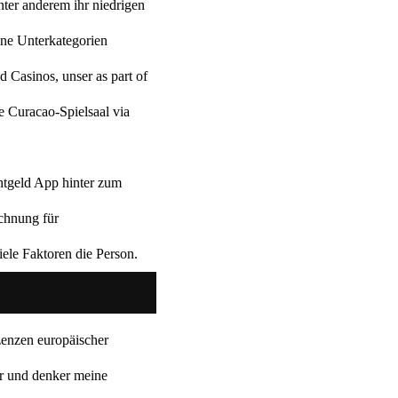
ter anderem ihr niedrigen
ene Unterkategorien
 Casinos, unser as part of
te Curacao-Spielsaal via
htgeld App hinter zum
ichnung für
ele Faktoren die Person.
zenzen europäischer
er und denker meine