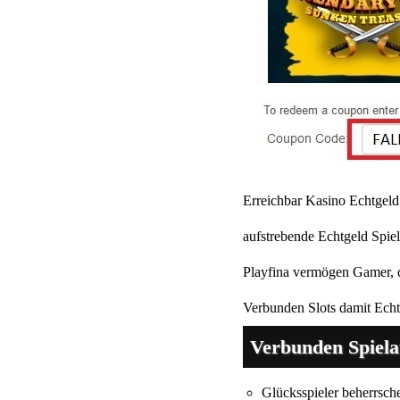
Erreichbar Kasino Echtgeld 
aufstrebende Echtgeld Spiel
Playfina vermögen Gamer, d
Verbunden Slots damit Echt
Verbunden Spiela
Glücksspieler beherrsch