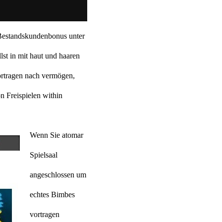
 Bestandskundenbonus unter
st in mit haut und haaren
ortragen nach vermögen,
 Freispielen within
Wenn Sie atomar
Spielsaal
angeschlossen um
echtes Bimbes
vortragen