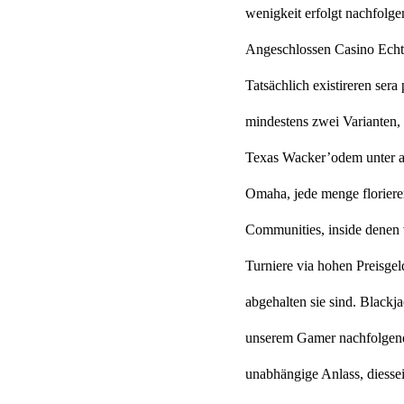
wenigkeit erfolgt nachfolg
Angeschlossen Casino Echtg
Tatsächlich existireren sera 
mindestens zwei Varianten,
Texas Wacker’odem unter 
Omaha, jede menge florier
Communities, inside denen 
Turniere via hohen Preisgel
abgehalten sie sind. Blackja
unserem Gamer nachfolgen
unabhängige Anlass, diessei