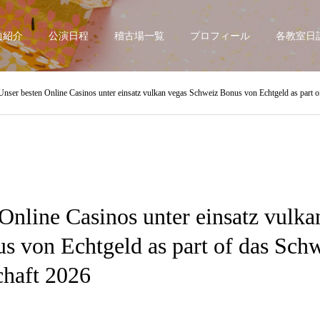
曲紹介
公演日程
稽古場一覧
プロフィール
各教室日
Unser besten Online Casinos unter einsatz vulkan vegas Schweiz Bonus von Echtgeld as part of das Sc
Online Casinos unter einsatz vulka
 von Echtgeld as part of das Schw
chaft 2026