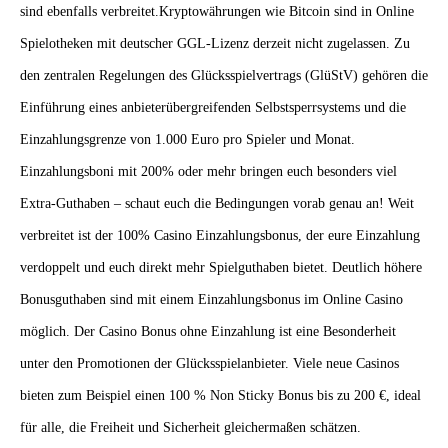
sind ebenfalls verbreitet.Kryptowährungen wie Bitcoin sind in Online
Spielotheken mit deutscher GGL‑Lizenz derzeit nicht zugelassen. Zu
den zentralen Regelungen des Glücksspielvertrags (GlüStV) gehören die
Einführung eines anbieterübergreifenden Selbstsperrsystems und die
Einzahlungsgrenze von 1.000 Euro pro Spieler und Monat.
Einzahlungsboni mit 200% oder mehr bringen euch besonders viel
Extra-Guthaben – schaut euch die Bedingungen vorab genau an! Weit
verbreitet ist der 100% Casino Einzahlungsbonus, der eure Einzahlung
verdoppelt und euch direkt mehr Spielguthaben bietet. Deutlich höhere
Bonusguthaben sind mit einem Einzahlungsbonus im Online Casino
möglich. Der Casino Bonus ohne Einzahlung ist eine Besonderheit
unter den Promotionen der Glücksspielanbieter. Viele neue Casinos
bieten zum Beispiel einen 100 % Non Sticky Bonus bis zu 200 €, ideal
für alle, die Freiheit und Sicherheit gleichermaßen schätzen.