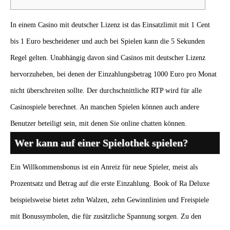
In einem Casino mit deutscher Lizenz ist das Einsatzlimit mit 1 Cent
bis 1 Euro bescheidener und auch bei Spielen kann die 5 Sekunden
Regel gelten. Unabhängig davon sind Casinos mit deutscher Lizenz
hervorzuheben, bei denen der Einzahlungsbetrag 1000 Euro pro Monat
nicht überschreiten sollte. Der durchschnittliche RTP wird für alle
Casinospiele berechnet. An manchen Spielen können auch andere
Benutzer beteiligt sein, mit denen Sie online chatten können.
Wer kann auf einer Spielothek spielen?
Ein Willkommensbonus ist ein Anreiz für neue Spieler, meist als
Prozentsatz und Betrag auf die erste Einzahlung. Book of Ra Deluxe
beispielsweise bietet zehn Walzen, zehn Gewinnlinien und Freispiele
mit Bonussymbolen, die für zusätzliche Spannung sorgen. Zu den