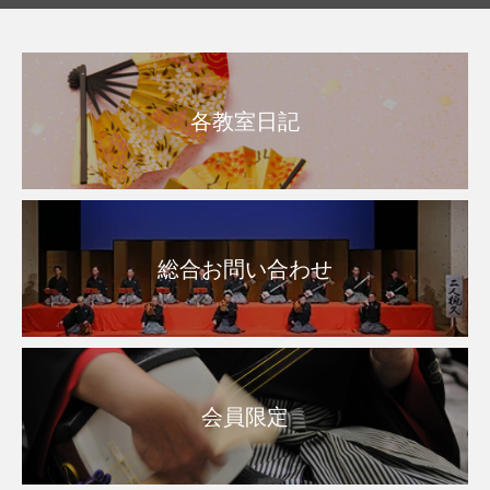
各教室日記
総合お問い合わせ
会員限定