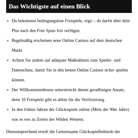
Das Wichtigste auf einen Blick
Du bekommst bedingungslose Freispiele, ergo – du darfst über dein
Plus nach den Free Spins frei verfügen.
Regelmäßig erscheinen neue Online Casinos auf dem deutschen
Markt.
Achten Sie zudem auf adäquate Maßnahmen zum Spieler- und
Datenschutz, damit Sie in den besten Online Casinos sicher spielen
können.
Der Willkommensbonus unterstreicht diesen geradlinigen Ansatz,
denn 10 Freispiele gibt es allein für die Verifizierung.
In den frühen Jahren der Glücksspiele online (Mitte der 90er Jahre)
war es wie zu Zeiten des Wilden Westens.
Dementsprechend erteilt die Gemeinsame Glücksspielbehörde der