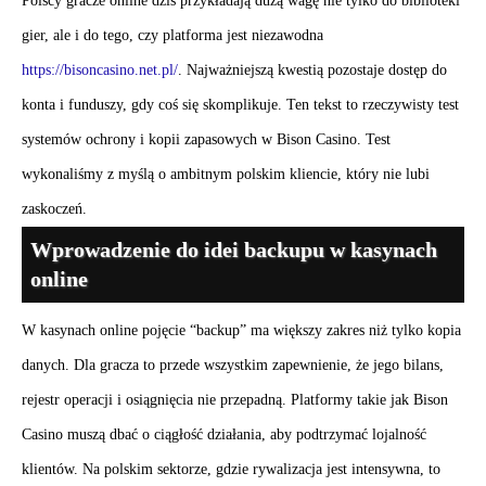
Polscy gracze online dziś przykładają dużą wagę nie tylko do biblioteki
gier, ale i do tego, czy platforma jest niezawodna
https://bisoncasino.net.pl/
. Najważniejszą kwestią pozostaje dostęp do
konta i funduszy, gdy coś się skomplikuje. Ten tekst to rzeczywisty test
systemów ochrony i kopii zapasowych w Bison Casino. Test
wykonaliśmy z myślą o ambitnym polskim kliencie, który nie lubi
zaskoczeń.
Wprowadzenie do idei backupu w kasynach
online
W kasynach online pojęcie “backup” ma większy zakres niż tylko kopia
danych. Dla gracza to przede wszystkim zapewnienie, że jego bilans,
rejestr operacji i osiągnięcia nie przepadną. Platformy takie jak Bison
Casino muszą dbać o ciągłość działania, aby podtrzymać lojalność
klientów. Na polskim sektorze, gdzie rywalizacja jest intensywna, to