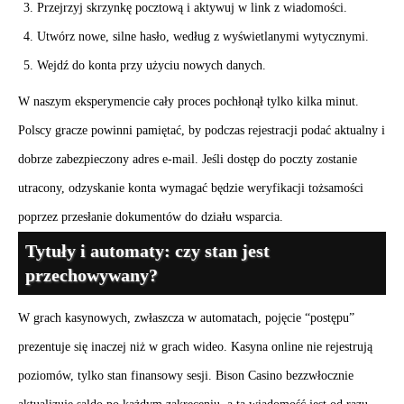
Przejrzyj skrzynkę pocztową i aktywuj w link z wiadomości.
Utwórz nowe, silne hasło, według z wyświetlanymi wytycznymi.
Wejdź do konta przy użyciu nowych danych.
W naszym eksperymencie cały proces pochłonął tylko kilka minut.
Polscy gracze powinni pamiętać, by podczas rejestracji podać aktualny i
dobrze zabezpieczony adres e-mail. Jeśli dostęp do poczty zostanie
utracony, odzyskanie konta wymagać będzie weryfikacji tożsamości
poprzez przesłanie dokumentów do działu wsparcia.
Tytuły i automaty: czy stan jest
przechowywany?
W grach kasynowych, zwłaszcza w automatach, pojęcie “postępu”
prezentuje się inaczej niż w grach wideo. Kasyna online nie rejestrują
poziomów, tylko stan finansowy sesji. Bison Casino bezzwłocznie