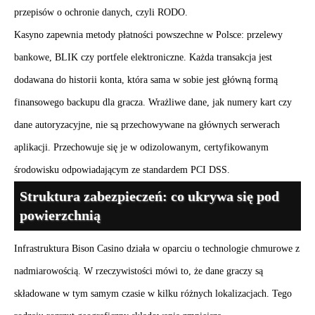
przepisów o ochronie danych, czyli RODO.
Kasyno zapewnia metody płatności powszechne w Polsce: przelewy
bankowe, BLIK czy portfele elektroniczne. Każda transakcja jest
dodawana do historii konta, która sama w sobie jest główną formą
finansowego backupu dla gracza. Wrażliwe dane, jak numery kart czy
dane autoryzacyjne, nie są przechowywane na głównych serwerach
aplikacji. Przechowuje się je w odizolowanym, certyfikowanym
środowisku odpowiadającym ze standardem PCI DSS.
Struktura zabezpieczeń: co ukrywa się pod
powierzchnią
Infrastruktura Bison Casino działa w oparciu o technologie chmurowe z
nadmiarowością. W rzeczywistości mówi to, że dane graczy są
składowane w tym samym czasie w kilku różnych lokalizacjach. Tego