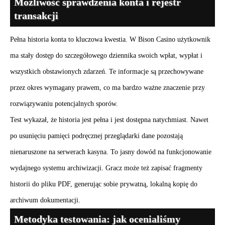
Możliwość sprawdzenia konta i rejestr
transakcji
Pełna historia konta to kluczowa kwestia. W Bison Casino użytkownik
ma stały dostęp do szczegółowego dziennika swoich wpłat, wypłat i
wszystkich obstawionych zdarzeń. Te informacje są przechowywane
przez okres wymagany prawem, co ma bardzo ważne znaczenie przy
rozwiązywaniu potencjalnych sporów.
Test wykazał, że historia jest pełna i jest dostępna natychmiast. Nawet
po usunięciu pamięci podręcznej przeglądarki dane pozostają
nienaruszone na serwerach kasyna. To jasny dowód na funkcjonowanie
wydajnego systemu archiwizacji. Gracz może też zapisać fragmenty
historii do pliku PDF, generując sobie prywatną, lokalną kopię do
archiwum dokumentacji.
Metodyka testowania: jak ocenialiśmy