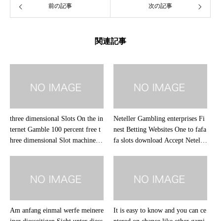
前の記事
次の記事
関連記事
three dimensional Slots On the in
Neteller Gambling enterprises Fi
ternet Gamble 100 percent free t
nest Betting Websites One to fafa
hree dimensional Slot machines
fa slots download Accept Netelle
& Video game
r
Am anfang einmal werfe meinere
It is easy to know and you can ce