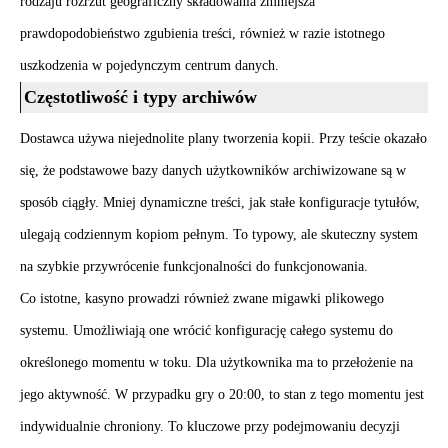
rodzaju rozrzut geograficzny składowania zmniejsza
prawdopodobieństwo zgubienia treści, również w razie istotnego
uszkodzenia w pojedynczym centrum danych.
Częstotliwość i typy archiwów
Dostawca używa niejednolite plany tworzenia kopii. Przy teście okazało
się, że podstawowe bazy danych użytkowników archiwizowane są w
sposób ciągły. Mniej dynamiczne treści, jak stałe konfiguracje tytułów,
ulegają codziennym kopiom pełnym. To typowy, ale skuteczny system
na szybkie przywrócenie funkcjonalności do funkcjonowania.
Co istotne, kasyno prowadzi również zwane migawki plikowego
systemu. Umożliwiają one wrócić konfigurację całego systemu do
określonego momentu w toku. Dla użytkownika ma to przełożenie na
jego aktywność. W przypadku gry o 20:00, to stan z tego momentu jest
indywidualnie chroniony. To kluczowe przy podejmowaniu decyzji