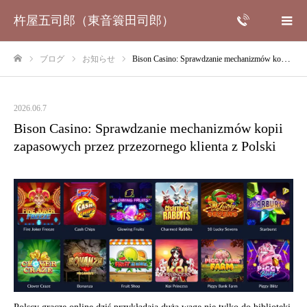
杵屋五司郎（東音簑田司郎）
ブログ
お知らせ
Bison Casino: Sprawdzanie mechanizmów kopii zapasowych przez przezornego klienta z Polski
ホーム
2026.06.7
Bison Casino: Sprawdzanie mechanizmów kopii
zapasowych przez przezornego klienta z Polski