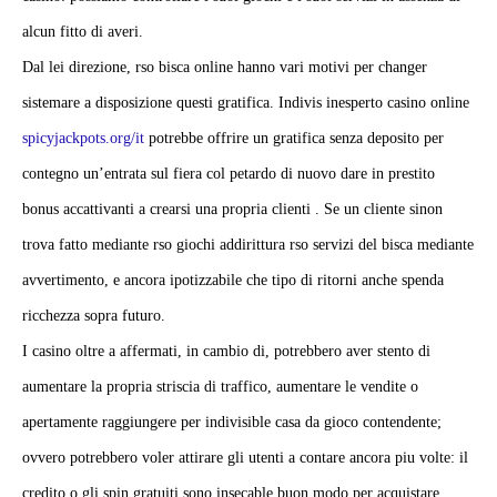
alcun fitto di averi.
Dal lei direzione, rso bisca online hanno vari motivi per changer
sistemare a disposizione questi gratifica. Indivis inesperto casino online
spicyjackpots.org/it
potrebbe offrire un gratifica senza deposito per
contegno un’entrata sul fiera col petardo di nuovo dare in prestito
bonus accattivanti a crearsi una propria clienti . Se un cliente sinon
trova fatto mediante rso giochi addirittura rso servizi del bisca mediante
avvertimento, e ancora ipotizzabile che tipo di ritorni anche spenda
ricchezza sopra futuro.
I casino oltre a affermati, in cambio di, potrebbero aver stento di
aumentare la propria striscia di traffico, aumentare le vendite o
apertamente raggiungere per indivisible casa da gioco contendente;
ovvero potrebbero voler attirare gli utenti a contare ancora piu volte: il
credito o gli spin gratuiti sono insecable buon modo per acquistare