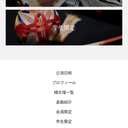
学生限定
公演日程
プロフィール
稽古場一覧
楽曲紹介
会員限定
学生限定