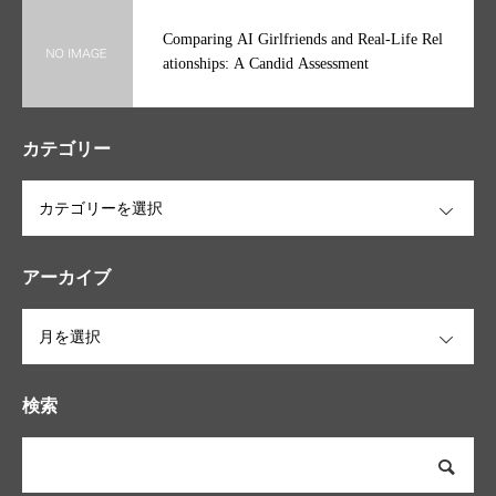
Comparing AI Girlfriends and Real-Life Rel
ationships: A Candid Assessment
カテゴリー
OPEN
アーカイブ
OPEN
検索