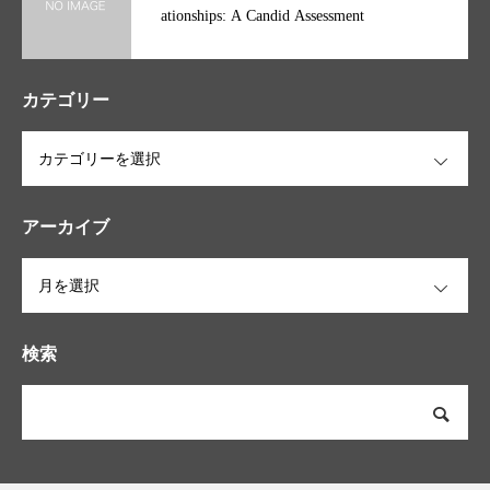
ationships: A Candid Assessment
カテゴリー
OPEN
アーカイブ
OPEN
検索