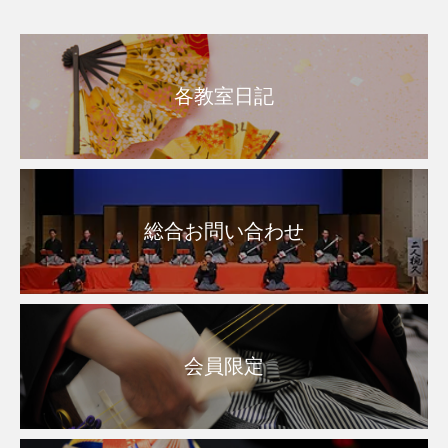
各教室日記
総合お問い合わせ
会員限定