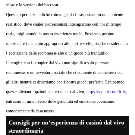
show e le versioni del baccarat.
Queste esperienze ludiche coinvolgenti ci trasportano in un ambiente
realistico, dove dealer professionisti interagiscono con noi in tempo
reale, migliorando la nostra esperienza totale. Possiamo persino
selezionare i table più appropriati alle nostre scelte, sia che desideriamo
l’eccitazione delle scommesse alte o un gioco più tranquillo.
Interagire con i croupier dal vivo non significa solo piazzare
scommesse; è un’avventura sociale che ci consente di connetterci con
gli altri mentre ci divertiamo con i nostri giochi preferiti. Esplorando
queste allettanti opzioni con croupier dal vivo,
https://sspinit.com/it-it/
,
entriamo in un universo dove genuinità ed emozione coesistono,
comodamente da casa nostra.
Consigli per un’esperienza di casinò dal vivo
straordinaria