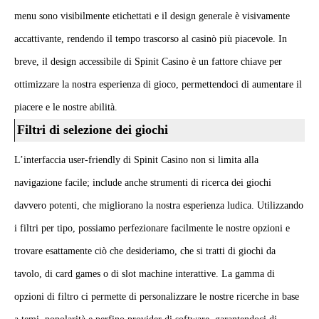
menu sono visibilmente etichettati e il design generale è visivamente
accattivante, rendendo il tempo trascorso al casinò più piacevole. In
breve, il design accessibile di Spinit Casino è un fattore chiave per
ottimizzare la nostra esperienza di gioco, permettendoci di aumentare il
piacere e le nostre abilità.
Filtri di selezione dei giochi
L’interfaccia user-friendly di Spinit Casino non si limita alla
navigazione facile; include anche strumenti di ricerca dei giochi
davvero potenti, che migliorano la nostra esperienza ludica. Utilizzando
i filtri per tipo, possiamo perfezionare facilmente le nostre opzioni e
trovare esattamente ciò che desideriamo, che si tratti di giochi da
tavolo, di card games o di slot machine interattive. La gamma di
opzioni di filtro ci permette di personalizzare le nostre ricerche in base