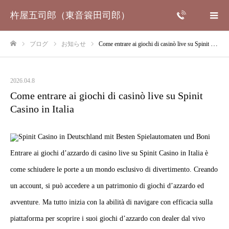
杵屋五司郎（東音簑田司郎）
ブログ
お知らせ
Come entrare ai giochi di casinò live su Spinit Casino in Italia
ホーム
2026.04.8
Come entrare ai giochi di casinò live su Spinit
Casino in Italia
Entrare ai giochi d’azzardo di casino live su Spinit Casino in Italia è
come schiudere le porte a un mondo esclusivo di divertimento. Creando
un account, si può accedere a un patrimonio di giochi d’azzardo ed
avventure. Ma tutto inizia con la abilità di navigare con efficacia sulla
piattaforma per scoprire i suoi giochi d’azzardo con dealer dal vivo