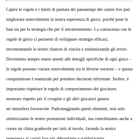
Capire le regole e i limiti di puntata dei passatempi del casinò live può
migliorare notevolmente la nostra esperienza di gioco, poiché pone le
basi sia per la strategia che per il intrattenimento. La conoscenza con le
regole di gioco ci permette di sviluppare strategie efficaci,
incrementando le nostre chances di vincita e minimizzando gli errori.
Dovremmo sempre essere attenti alle dettagli specifiche di ogni gioco –
le regole possono variare notevolmente tra le diverse versioni – e questa
comprensione è essenziale per prendere decisioni informate. Inoltre, è
importante rispettare le regole di comportamento del giocatore;
mostrare rispetto per il croupier e gli altri giocatori genera
un’atmosfera favorevole. Padroneggiando questi elementi, non solo
ottimizziamo le nostre prestazioni individuali, ma contribuiamo anche a
creare un clima gradevole per tutti al tavolo, facendo la nostra
esperienza al casinò live più abbondante e soddisfacente.