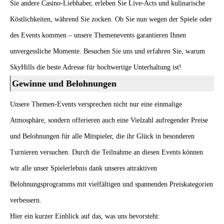
Sie andere Casino-Liebhaber, erleben Sie Live-Acts und kulinarische
Köstlichkeiten, während Sie zocken. Ob Sie nun wegen der Spiele oder
des Events kommen – unsere Themenevents garantieren Ihnen
unvergessliche Momente. Besuchen Sie uns und erfahren Sie, warum
SkyHills die beste Adresse für hochwertige Unterhaltung ist!
Gewinne und Belohnungen
Unsere Themen-Events versprechen nicht nur eine einmalige
Atmosphäre, sondern offerieren auch eine Vielzahl aufregender Preise
und Belohnungen für alle Mitspieler, die ihr Glück in besonderen
Turnieren versuchen. Durch die Teilnahme an diesen Events können
wir alle unser Spielerlebnis dank unseres attraktiven
Belohnungsprogramms mit vielfältigen und spannenden Preiskategorien
verbessern.
Hier ein kurzer Einblick auf das, was uns bevorsteht: