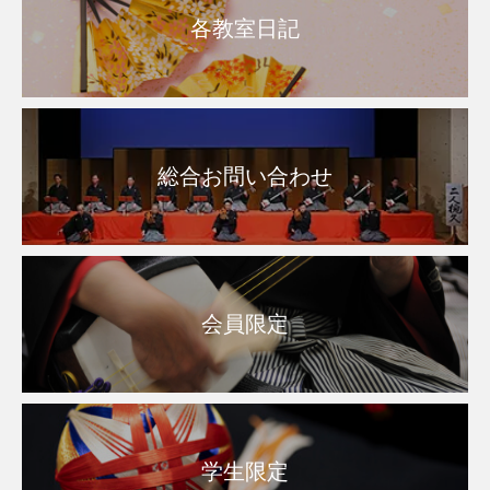
各教室日記
総合お問い合わせ
会員限定
学生限定