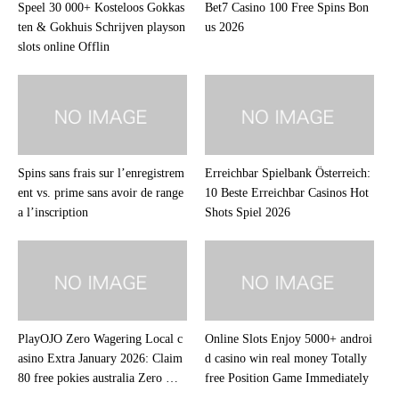
Speel 30 000+ Kosteloos Gokkas
Bet7 Casino 100 Free Spins Bon
ten & Gokhuis Schrijven playson
us 2026
slots online Offlin
Spins sans frais sur l’enregistrem
Erreichbar Spielbank Österreich:
ent vs. prime sans avoir de range
10 Beste Erreichbar Casinos Hot
a l’inscription
Shots Spiel 2026
PlayOJO Zero Wagering Local c
Online Slots Enjoy 5000+ androi
asino Extra January 2026: Claim
d casino win real money Totally
80 free pokies australia Zero Wa
free Position Game Immediately
gering Free Spins