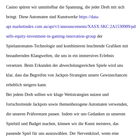
Casino spüren wir unmittelbar die Spannung, die jeder Dreh mit sich
bringt. Diese Automaten sind Kunstwerke
https://data-
api.marketindex.com.au/api/v1/announcements/XASX:SKC:2A1530909/pdf/i
sells-equity-investment-in-gaming-innovation-group
der
Spielautomaten-Technologie und kombinieren leuchtende Grafiken mit
bezaubernden Klangwelten, die uns in ein immersives Erlebnis
versetzen. Beim Erkunden der abwechslungsreichen Spiele wird uns
klar, dass das Begreifen von Jackpot-Strategien unsere Gewinnchancen
erheblich steigern kann.
Bei jedem Dreh sollten wir kluge Wettstrategien nutzen und
fortschreitende Jackpots sowie themenbezogene Automaten verwenden,
die unseren Präferenzen passen. Indem wir uns Gedanken zu unserem
Spielstil und Budget machen, können wir die Kunst meistern, das
passende Spiel für uns auszuwählen. Der Nervenkitzel, wenn eine