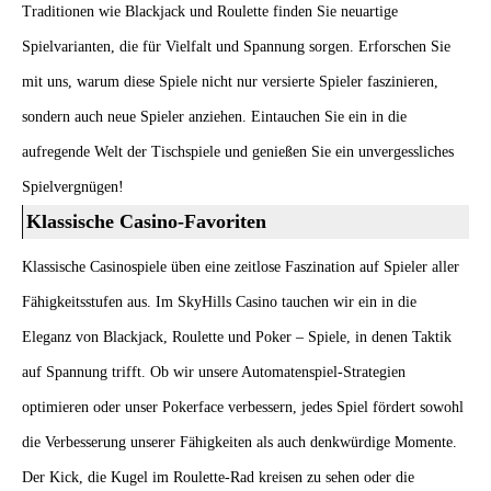
Traditionen wie Blackjack und Roulette finden Sie neuartige
Spielvarianten, die für Vielfalt und Spannung sorgen. Erforschen Sie
mit uns, warum diese Spiele nicht nur versierte Spieler faszinieren,
sondern auch neue Spieler anziehen. Eintauchen Sie ein in die
aufregende Welt der Tischspiele und genießen Sie ein unvergessliches
Spielvergnügen!
Klassische Casino-Favoriten
Klassische Casinospiele üben eine zeitlose Faszination auf Spieler aller
Fähigkeitsstufen aus. Im SkyHills Casino tauchen wir ein in die
Eleganz von Blackjack, Roulette und Poker – Spiele, in denen Taktik
auf Spannung trifft. Ob wir unsere Automatenspiel-Strategien
optimieren oder unser Pokerface verbessern, jedes Spiel fördert sowohl
die Verbesserung unserer Fähigkeiten als auch denkwürdige Momente.
Der Kick, die Kugel im Roulette-Rad kreisen zu sehen oder die