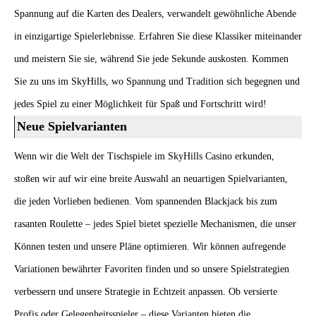
Spannung auf die Karten des Dealers, verwandelt gewöhnliche Abende
in einzigartige Spielerlebnisse. Erfahren Sie diese Klassiker miteinander
und meistern Sie sie, während Sie jede Sekunde auskosten. Kommen
Sie zu uns im SkyHills, wo Spannung und Tradition sich begegnen und
jedes Spiel zu einer Möglichkeit für Spaß und Fortschritt wird!
Neue Spielvarianten
Wenn wir die Welt der Tischspiele im SkyHills Casino erkunden,
stoßen wir auf wir eine breite Auswahl an neuartigen Spielvarianten,
die jeden Vorlieben bedienen. Vom spannenden Blackjack bis zum
rasanten Roulette – jedes Spiel bietet spezielle Mechanismen, die unser
Können testen und unsere Pläne optimieren. Wir können aufregende
Variationen bewährter Favoriten finden und so unsere Spielstrategien
verbessern und unsere Strategie in Echtzeit anpassen. Ob versierte
Profis oder Gelegenheitsspieler – diese Varianten bieten die