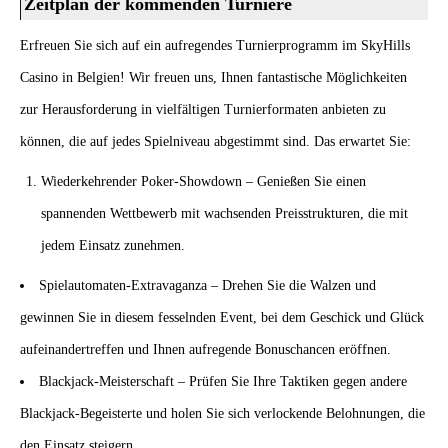
Zeitplan der kommenden Turniere
Erfreuen Sie sich auf ein aufregendes Turnierprogramm im SkyHills
Casino in Belgien! Wir freuen uns, Ihnen fantastische Möglichkeiten
zur Herausforderung in vielfältigen Turnierformaten anbieten zu
können, die auf jedes Spielniveau abgestimmt sind. Das erwartet Sie:
Wiederkehrender Poker-Showdown – Genießen Sie einen
spannenden Wettbewerb mit wachsenden Preisstrukturen, die mit
jedem Einsatz zunehmen.
Spielautomaten-Extravaganza – Drehen Sie die Walzen und
gewinnen Sie in diesem fesselnden Event, bei dem Geschick und Glück
aufeinandertreffen und Ihnen aufregende Bonuschancen eröffnen.
Blackjack-Meisterschaft – Prüfen Sie Ihre Taktiken gegen andere
Blackjack-Begeisterte und holen Sie sich verlockende Belohnungen, die
den Einsatz steigern.