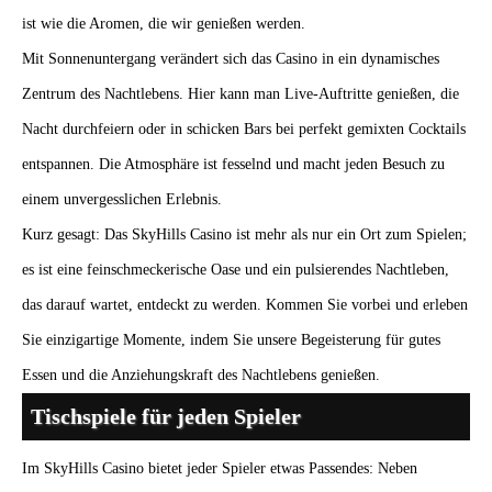
ist wie die Aromen, die wir genießen werden.
Mit Sonnenuntergang verändert sich das Casino in ein dynamisches
Zentrum des Nachtlebens. Hier kann man Live-Auftritte genießen, die
Nacht durchfeiern oder in schicken Bars bei perfekt gemixten Cocktails
entspannen. Die Atmosphäre ist fesselnd und macht jeden Besuch zu
einem unvergesslichen Erlebnis.
Kurz gesagt: Das SkyHills Casino ist mehr als nur ein Ort zum Spielen;
es ist eine feinschmeckerische Oase und ein pulsierendes Nachtleben,
das darauf wartet, entdeckt zu werden. Kommen Sie vorbei und erleben
Sie einzigartige Momente, indem Sie unsere Begeisterung für gutes
Essen und die Anziehungskraft des Nachtlebens genießen.
Tischspiele für jeden Spieler
Im SkyHills Casino bietet jeder Spieler etwas Passendes: Neben