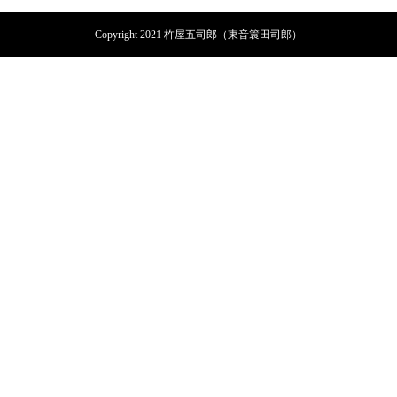
Copyright 2021 杵屋五司郎（東音簑田司郎）