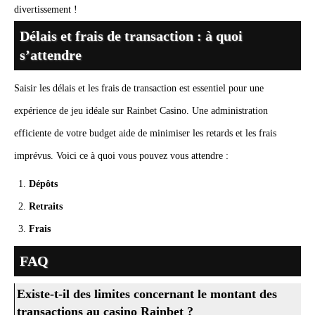
divertissement !
Délais et frais de transaction : à quoi
s’attendre
Saisir les délais et les frais de transaction est essentiel pour une
expérience de jeu idéale sur Rainbet Casino. Une administration
efficiente de votre budget aide de minimiser les retards et les frais
imprévus. Voici ce à quoi vous pouvez vous attendre :
Dépôts
Retraits
Frais
FAQ
Existe-t-il des limites concernant le montant des
transactions au casino Rainbet ?