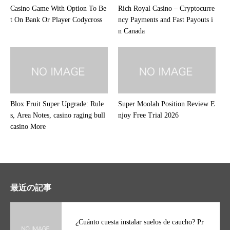
Casino Game With Option To Be
Rich Royal Casino – Cryptocurre
t On Bank Or Player Codycross
ncy Payments and Fast Payouts i
n Canada
Blox Fruit Super Upgrade: Rule
Super Moolah Position Review E
s, Area Notes, casino raging bull
njoy Free Trial 2026
casino More
最近の記事
¿Cuánto cuesta instalar suelos de caucho? Pr