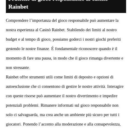
Rainbet
Comprendere l’importanza del gioco responsabile può aumentare la
nostra esperienza al Casinò Rainbet. Stabilendo dei limiti al nostro
budget e al tempo di gioco, possiamo goderci i nostri giochi preferiti
gestendo le nostre finanze. È fondamentale riconoscere quando è il
momento di fare una pausa, in modo che il gioco rimanga divertente e
non stressante.
Rainbet offre strumenti utili come limiti di deposito e opzioni di
autoesclusione che ci consentono di gestire le nostre attività. Interagire
con queste risorse può aumentare il nostro divertimento e impedire
potenziali problemi. Rimanere informati sul gioco responsabile non
solo ci salvaguarda, ma crea anche un ambiente più sicuro per tutti i
giocatori. Ponendo l’accento alla moderazione e alla consapevolezza,