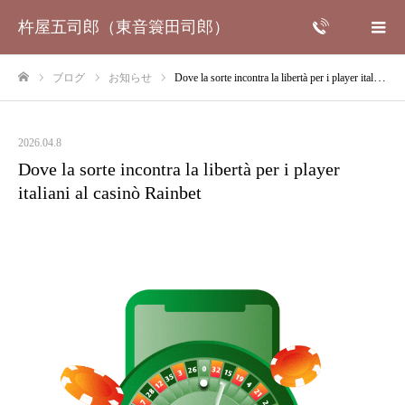
杵屋五司郎（東音簑田司郎）
ブログ
お知らせ
Dove la sorte incontra la libertà per i player italiani al casinò Rainbet
ホーム
2026.04.8
Dove la sorte incontra la libertà per i player
italiani al casinò Rainbet