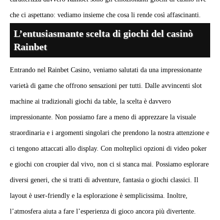
che ci aspettano: vediamo insieme che cosa li rende così affascinanti.
L’entusiasmante scelta di giochi del casinò
Rainbet
Entrando nel Rainbet Casino, veniamo salutati da una impressionante
varietà di game che offrono sensazioni per tutti. Dalle avvincenti slot
machine ai tradizionali giochi da table, la scelta è davvero
impressionante. Non possiamo fare a meno di apprezzare la visuale
straordinaria e i argomenti singolari che prendono la nostra attenzione e
ci tengono attaccati allo display. Con molteplici opzioni di video poker
e giochi con croupier dal vivo, non ci si stanca mai. Possiamo esplorare
diversi generi, che si tratti di adventure, fantasia o giochi classici. Il
layout è user-friendly e la esplorazione è semplicissima. Inoltre,
l’atmosfera aiuta a fare l’esperienza di gioco ancora più divertente.