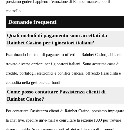
possiamo goderci appieno l’emozione di Rainbet mantenendo il
controllo.
Domande frequenti
Quali metodi di pagamento sono accettati da
Rainbet Casino per i giocatori italiani?
Esaminando i metodi di pagamento offerti da Rainbet Casino, abbiamo
trovato diverse opzioni per i giocatori italiani. Sono accettate carte di
credito, portafogli elettronici e bonifici bancari, offrendo flessibilità e
comodità nella gestione dei fondi.
Come posso contattare l’assistenza clienti di
Rainbet Casino?
Per contattare l’assistenza clienti di Rainbet Casino, possiamo impiegare
la chat live, spedire un’e-mail o consultare la sezione FAQ per trovare
risposte rapide. Sono sempre pronti ad aiutarci in caso di bisogno!