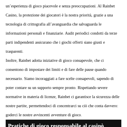
un’esperienza di gioco piacevole e senza preoccupazioni. Al Rainbet
Casino, la protezione dei giocatori è la nostra priorità, grazie a una
tecnologia di crittografia all’avanguardia che salvaguarda le
informazioni personali e finanziarie. Audit periodici condotti da terze
parti indipendenti assicurano che i giochi offerti siano giusti e
trasparenti.
Inoltre, Rainbet adotta iniziative di gioco consapevole, che ci
consentono di impostare dei limiti e di fare delle pause quando
necessario. Siamo incoraggiati a fare scelte consapevoli, sapendo di
poter contare su un supporto sempre pronto. Rispettando severe
normative in materia di licenze, Rainbet ci garantisce la sicurezza delle
nostre partite, permettendoci di concentrarci su ciò che conta davvero:
goderci le nostre avvincenti avventure di gioco.
Pratiche di gioco responsabile al casinò