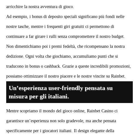
arricchire la nostra avventura di gioco.
Ad esempio, i bonus di deposito speciali significano più fondi nelle
nostre tasche, mentre i frequenti giri gratuiti ci permettono di
continuare a far girare i rulli senza compromettere il nostro budget.
Non dimentichiamo poi i premi fedeltà, che ricompensano la nostra
dedizione. Ogni volta che giochiamo, accumuliamo punti che si
traducono in bonus o cashback. Grazie a queste incredibili promozioni,
possiamo ottimizzare il nostro piacere e le nostre vincite su Rainbet.
Un’esperienza user-friendly pensata su
misura per gli italiani.
Mentre scopriamo il mondo del gioco online, Rainbet Casino ci
garantisce un’esperienza non solo gradevole, ma anche pensata
specificamente per i giocatori italiani. Il design elegante della