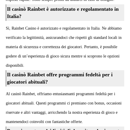
Il casinò Rainbet è autorizzato e regolamentato in
Italia?
Sì, Rainbet Casino è autorizzato e regolamentato in Italia. Ne abbiamo
verificato la legittimità, assicurandoci che rispetti gli standard locali in
materia di sicurezza e correttezza dei giocatori. Pertanto, è possibile
godere di un’esperienza di gioco sicura mentre si scoprono le opzioni
disponibili.
Il casinò Rainbet offre programmi fedeltà per i
giocatori abituali?
Al casinò Rainbet, offriamo entusiasmanti programmi fedeltà per i
giocatori abituali. Questi programmi ci premiano con bonus, occasioni
riservate e altri vantaggi, arricchendo la nostra esperienza di gioco e
mantenendoci coinvolti con fantastiche offerte.