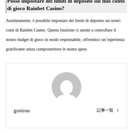
Posso impostare dei limiti di deposito sul mio conto
di gioco Rainbet Casino?
Assolutamente, è possibile impostare dei limiti di deposito sui nostri
conti di Rainbet Casino. Questa funzione ci assiste a controllare il
nostro budget di gioco in modo responsabile, offrendoci un’esperienza
gratificante senza compromettere le nostre spese.
gosirou
記事一覧