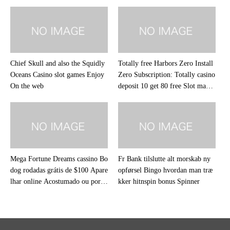
Chief Skull and also the Squidly
Totally free Harbors Zero Install
Oceans Casino slot games Enjoy
Zero Subscription: Totally casino
On the web
deposit 10 get 80 free Slot machi
nes Instant Gamble
Mega Fortune Dreams cassino Bo
Fr Bank tilslutte alt morskab ny
dog rodadas grátis de $100 Apare
opførsel Bingo hvordan man træ
lhar online Acostumado ou por A
kker hitnspin bonus Spinner
rame Atual