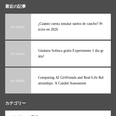
最近の記事
¿Cuánto cuesta instalar suelos de caucho? Pr
ecios en 2026
Ginásios Solinca grátis Experimente 1 dia gr
átis!
Comparing AI Girlfriends and Real-Life Rel
ationships: A Candid Assessment
カテゴリー
OPEN