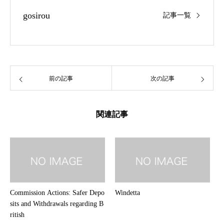
gosirou
記事一覧
前の記事
次の記事
関連記事
Commission Actions: Safer Depo
Windetta
sits and Withdrawals regarding B
ritish