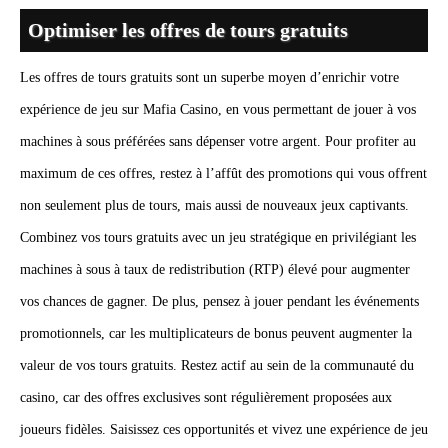
Optimiser les offres de tours gratuits
Les offres de tours gratuits sont un superbe moyen d’enrichir votre
expérience de jeu sur Mafia Casino, en vous permettant de jouer à vos
machines à sous préférées sans dépenser votre argent. Pour profiter au
maximum de ces offres, restez à l’affût des promotions qui vous offrent
non seulement plus de tours, mais aussi de nouveaux jeux captivants.
Combinez vos tours gratuits avec un jeu stratégique en privilégiant les
machines à sous à taux de redistribution (RTP) élevé pour augmenter
vos chances de gagner. De plus, pensez à jouer pendant les événements
promotionnels, car les multiplicateurs de bonus peuvent augmenter la
valeur de vos tours gratuits. Restez actif au sein de la communauté du
casino, car des offres exclusives sont régulièrement proposées aux
joueurs fidèles. Saisissez ces opportunités et vivez une expérience de jeu