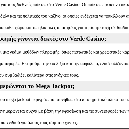
για τους διεθνείς παίκτες στο Verde Casino. Οι παίκτες πρέπει να ακ
διών και τις πολιτικές του καζίνο, οι οποίες ενδέχεται να ποικίλλουν 
α κάθε χώρα και τις ηλικιακές απαιτήσεις για τη συμμετοχή σε διαδικ
ρωμής γίνονται δεκτές στο Verde Casino;
ι μια γκάμα μεθόδων πληρωμής, όπως πιστωτικές και χρεωστικές κάρ
μεταφορές. Εκτιμούμε την ευελιξία και την ασφάλεια, εξασφαλίζοντας
ου συμβαδίζει καλύτερα στις ανάγκες τους.
μερώνεται το Mega Jackpot;
υ mega jackpot περιγράφεται συνήθως στο διαφημιστικό υλικό του κα
ενημερώνεται συχνά με βάση την αφοσίωση και τις συνεισφορές των 
παιχνιδιού για όλους τους συμμετέχοντες.