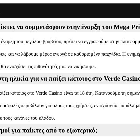
ίκτες να συμμετάσχουν στην έναρξη του Mega Pri
 έναρξη του μεγάλου βραβείου, πρέπει να εγγραφούμε στην πλατφόρμ
εις και να λάβουμε μέρος ενεργά σε καθορισμένα παιχνίδια. Η ενημέ
θα ενισχύσει τις πιθανότητές μας να νικήσουμε.
στη ηλικία για να παίξει κάποιος στο Verde Casin
αίξει κάποιος στο Verde Casino είναι τα 18 έτη. Κατανοούμε τη σημα
α ασφαλές περιβάλλον για όλους τους χρήστες, ενισχύοντας παράλληλ
ε τους κανόνες του κλάδου.
μοί για παίκτες από το εξωτερικό;