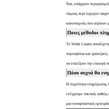
Ναι, υπάρχουν περιορισμοί 
νόμους περί τυχερών παιχνι
κανονισμούς που ισχύουν γι
Ποιες μέθοδοι πλη
Το Verde Casino αποδέχετα
πορτοφόλια και τραπεζικές 
να επιλέξουν την επιλογή π
Πόσο συχνά θα ενη
Η συχνότητα ενημέρωσης το
ελέγχουμε τακτικά, καθώς 
μια συναρπαστική εμπειρία 