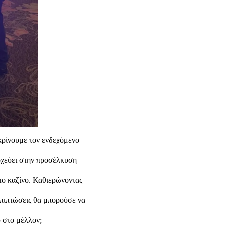
κρίνουμε τον ενδεχόμενο
οχεύει στην προσέλκυση
το καζίνο. Καθιερώνοντας
επιπτώσεις θα μπορούσε να
ύ στο μέλλον;