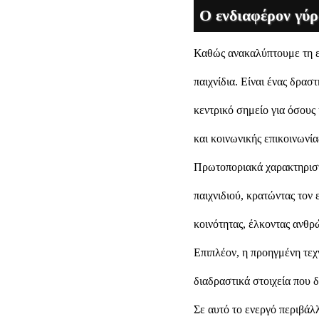
Ο ενδιαφέρον γύρ
Καθώς ανακαλύπτουμε τη εν
παιχνίδια. Είναι ένας δρασ
κεντρικό σημείο για όσους
και κοινωνικής επικοινωνία
Πρωτοποριακά χαρακτηριστι
παιχνιδιού, κρατώντας τον
κοινότητας, έλκοντας ανθρώ
Επιπλέον, η προηγμένη τεχ
διαδραστικά στοιχεία που δ
Σε αυτό το ενεργό περιβάλ