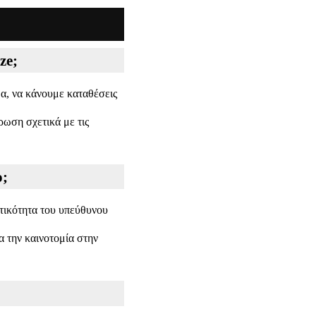
ze;
α, να κάνουμε καταθέσεις
ρωση σχετικά με τις
o;
ντικότητα του υπεύθυνου
α την καινοτομία στην