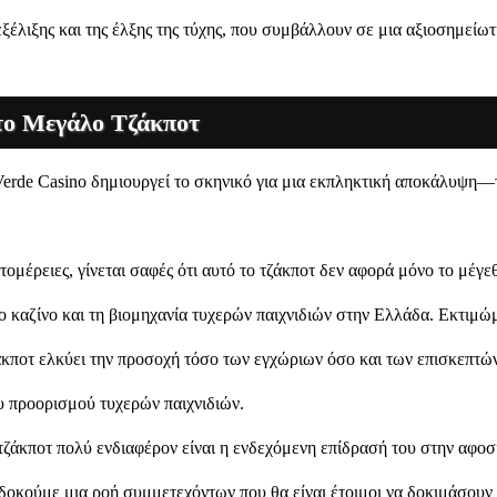
εξέλιξης και της έλξης της τύχης, που συμβάλλουν σε μια αξιοσημείωτ
το Μεγάλο Τζάκποτ
rde Casino δημιουργεί το σκηνικό για μια εκπληκτική αποκάλυψη—το
ομέρειες, γίνεται σαφές ότι αυτό το τζάκποτ δεν αφορά μόνο το μέγεθ
ο καζίνο και τη βιομηχανία τυχερών παιχνιδιών στην Ελλάδα. Εκτιμώ
κποτ ελκύει την προσοχή τόσο των εγχώριων όσο και των επισκεπτών
υ προορισμού τυχερών παιχνιδιών.
τζάκποτ πολύ ενδιαφέρον είναι η ενδεχόμενη επίδρασή του στην αφο
οκούμε μια ροή συμμετεχόντων που θα είναι έτοιμοι να δοκιμάσουν τ