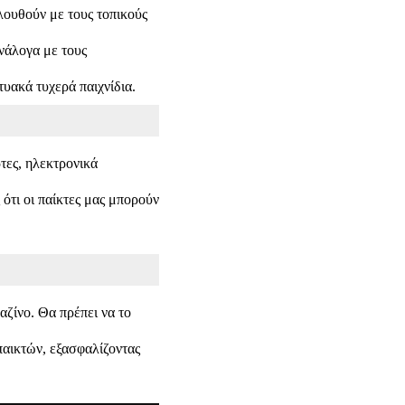
ολουθούν με τους τοπικούς
ανάλογα με τους
τυακά τυχερά παιχνίδια.
τες, ηλεκτρονικά
 ότι οι παίκτες μας μπορούν
ζίνο. Θα πρέπει να το
παικτών, εξασφαλίζοντας