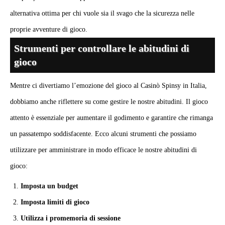
alternativa ottima per chi vuole sia il svago che la sicurezza nelle
proprie avventure di gioco.
Strumenti per controllare le abitudini di
gioco
Mentre ci divertiamo l’emozione del gioco al Casinò Spinsy in Italia,
dobbiamo anche riflettere su come gestire le nostre abitudini. Il gioco
attento è essenziale per aumentare il godimento e garantire che rimanga
un passatempo soddisfacente. Ecco alcuni strumenti che possiamo
utilizzare per amministrare in modo efficace le nostre abitudini di
gioco:
Imposta un budget
Imposta limiti di gioco
Utilizza i promemoria di sessione