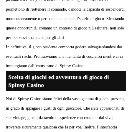
permettono di riottenere il comando, dandoci la capacità di sospenderci
momentaneamente o permanentemente dall’spazio di gioco. Sfruttando
queste opportunità, creiamo un’contesto di gioco più salutare, non solo
per noi stessi ma anche per gli altri.
In definitiva, il gioco prudente comporta godere salvaguardandosi dai
eventuali rischi. Promuoviamo una mentalità di coscienza mentre ci ci
immergiamo dall’entusiasmo di Spinsy Casino!
Scelta di giochi ed avventura di gioco di
Spinsy Casino
Noi di Spinsy Casino siamo felici della vasta gamma di giochi presenti,
in grado di appagare i gusti di ogni giocatore. Che siate appassionati di
slot vintage, giochi da tavolo o esperienze con croupier dal vivo,
troverete sicuramente qualcosa che fa per voi. Inoltre, l’interfaccia