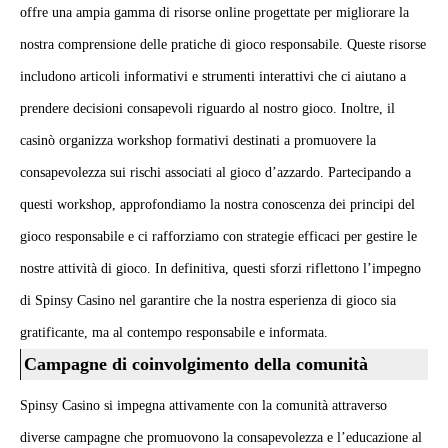
offre una ampia gamma di risorse online progettate per migliorare la
nostra comprensione delle pratiche di gioco responsabile. Queste risorse
includono articoli informativi e strumenti interattivi che ci aiutano a
prendere decisioni consapevoli riguardo al nostro gioco. Inoltre, il
casinò organizza workshop formativi destinati a promuovere la
consapevolezza sui rischi associati al gioco d’azzardo. Partecipando a
questi workshop, approfondiamo la nostra conoscenza dei principi del
gioco responsabile e ci rafforziamo con strategie efficaci per gestire le
nostre attività di gioco. In definitiva, questi sforzi riflettono l’impegno
di Spinsy Casino nel garantire che la nostra esperienza di gioco sia
gratificante, ma al contempo responsabile e informata.
Campagne di coinvolgimento della comunità
Spinsy Casino si impegna attivamente con la comunità attraverso
diverse campagne che promuovono la consapevolezza e l’educazione al