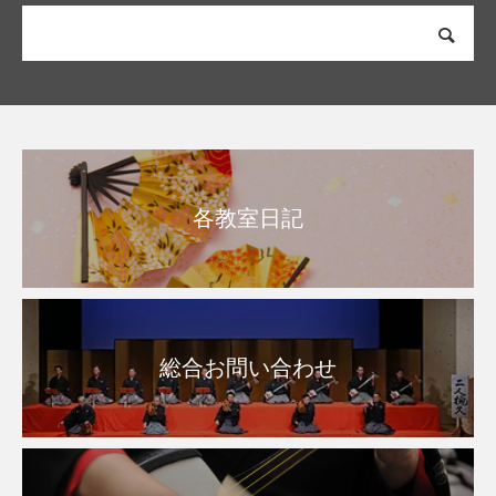
各教室日記
総合お問い合わせ