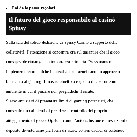
Fai delle pause regolari
Il futuro del gioco responsabile al casinò
Spinsy
Sulla scia del solido dedizione di Spinsy Casino a supporto della
collettività, l’attenzione si concentra ora sul garantire che il gioco
consapevole rimanga una importanza primaria. Prossimamente,
implementeremo tattiche innovative che favoriscano un approccio
bilanciato al gaming. Il nostro obiettivo è quello di costruire un
ambiente in cui il piacere non pregiudichi il salute.
Siamo entusiasti di presentare limiti di gaming potenziati, che
consentiranno ai utenti di prendere il controllo del proprio
atteggiamento di gioco. Opzioni come l’autoesclusione e i restrizioni di
deposito diventeranno più facili da usare, consentendoci di sostenere