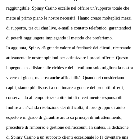
raggiungibile. Spinsy Casino eccelle nel offrire un’supporto totale che
mette al primo piano le nostre necessità. Hanno creato molteplici mezzi
di supporto, tra cui chat live, e-mail e contatto telefonico, garantendoci
di poterli raggiungere impiegando il metodo che preferiamo.
In aggiunta, Spinsy dà grande valore al feedback dei clienti, ricercando
attivamente le nostre opinioni per ottimizzare i propri offerte. Questo
impegno a soddisfare alle richieste dei utenti non solo migliora la nostra
vivere di gioco, ma crea anche affidabilità. Quando ci consideriamo
capiti, siamo più disposti a continuare a godere dei prodotti offerti,
conservando al tempo stesso abitudini di divertimento responsabili.
Inoltre a un’valida risoluzione dei difficoltà, il loro gruppo di aiuto
esperto è in grado di garantire aiuto su principi di intrattenimento,
procedure di rimborso e gestione dell’account. In sintesi, la dedizione
di Spinsy Casino a un’supporto clienti eccezionale lo fa diventare una