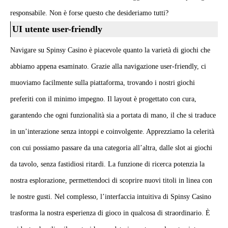
responsabile. Non è forse questo che desideriamo tutti?
UI utente user-friendly
Navigare su Spinsy Casino è piacevole quanto la varietà di giochi che
abbiamo appena esaminato. Grazie alla navigazione user-friendly, ci
muoviamo facilmente sulla piattaforma, trovando i nostri giochi
preferiti con il minimo impegno. Il layout è progettato con cura,
garantendo che ogni funzionalità sia a portata di mano, il che si traduce
in un’interazione senza intoppi e coinvolgente. Apprezziamo la celerità
con cui possiamo passare da una categoria all’altra, dalle slot ai giochi
da tavolo, senza fastidiosi ritardi. La funzione di ricerca potenzia la
nostra esplorazione, permettendoci di scoprire nuovi titoli in linea con
le nostre gusti. Nel complesso, l’interfaccia intuitiva di Spinsy Casino
trasforma la nostra esperienza di gioco in qualcosa di straordinario. È