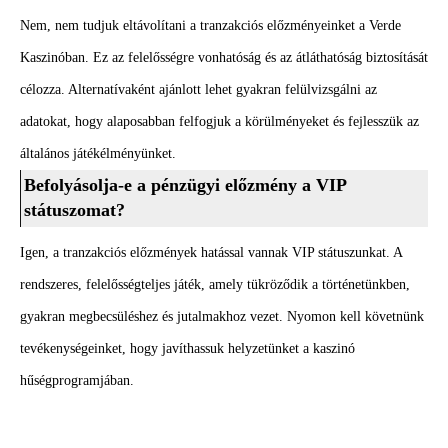
Nem, nem tudjuk eltávolítani a tranzakciós előzményeinket a Verde
Kaszinóban. Ez az felelősségre vonhatóság és az átláthatóság biztosítását
célozza. Alternatívaként ajánlott lehet gyakran felülvizsgálni az
adatokat, hogy alaposabban felfogjuk a körülményeket és fejlesszük az
általános játékélményünket.
Befolyásolja-e a pénzügyi előzmény a VIP
státuszomat?
Igen, a tranzakciós előzmények hatással vannak VIP státuszunkat. A
rendszeres, felelősségteljes játék, amely tükröződik a történetünkben,
gyakran megbecsüléshez és jutalmakhoz vezet. Nyomon kell követnünk
tevékenységeinket, hogy javíthassuk helyzetünket a kaszinó
hűségprogramjában.