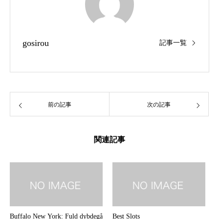
Buffalo New York: Fuld dybdegå
Best Slots
ende rejsebog indtil bispesæde, v
erde casino bonuskoder miljø og
udendørs eventyr
Soluciona regalado en Crystal Ba
Rozrywki 77777: Bezpłatne Masz
ll sobre MyJackpot com
yna gniazda resident Hazard Siód
emki
Angeschlossen Kasino Untersuch
Free Harbors Play more than 300