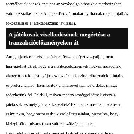
formálhatják át ezek az tudás az vevőszolgálathoz és a marketinghez
való hozzáállásunkat? A megoldások új utakat nyithatnak meg a lojalitás
fokozására és a játéktapasztalat javítására.
A játékosok viselkedésének megértése a
tranzakcióelőzményeken át
Amíg a játékosok viselkedésének összetettségét vizsgáljuk, nem
hanyagolhatjuk el, hogy a tranzakcióelőzmények hogyan működnek
alapvető betekintést nyújtó eszközként a kaszinófelhasználók mintáiba
és preferenciáiba. Ezen adatok analízisével számos érdekes mintát
fedezhetünk fel. Például, milyen rendszerességgel térnek vissza a
játékosok, és mely játékok kedveltek? Ez a betekintés lehetővé teszi
számunkra, hogy testre szabjuk szolgáltatásainkat, biztosítva, hogy
kielégítsük a folyamatosan változó szükségleteiknek.
Ezen felül a tranzakcióelőzmények biztosítják számunkra, hogy