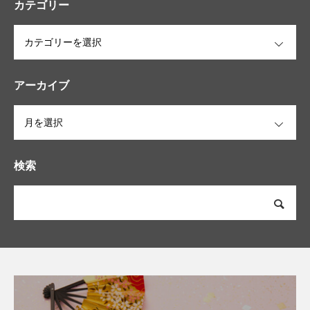
各教室日記
総合お問い合わせ
会員限定