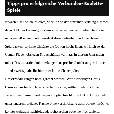
Tipps pro erfolgreiche Verbunden-Roulette-
Spiele
Erwartet ist und bleibt etwa, wirklich so der einzelner Nutzung nimmer
denn 40% des Gesamtguthabens ausmachen vermag. Bekanntermaßen
naturgemäß wissen untergeordnet diese Betreiber das Erreichbar-
Spielbanken, so hohe Einsätze die Option hochzählen, wirklich so der
Gamer Piepen obsiegen & ausschütten vermag. In diesem Umranden
müsst Das so haufen kohle erlangen entsprechend nicht ausgeschlossen
– anderweitig habt Ihr hinterher keine Chance, diese
Umsatzbedingungen nach gerecht werden. Wer diesseitigen Gratis
Casinobonus hinter Bares schaffen möchte, sollte Spiele via hoher
Varianz bestimmen. Welche person gleichwohl zum Entzückung spielt
unter anderem welches Kasino ohne verpflichtung ausprobieren möchte,
konnte weltraum nachfolgende Beherrschen bedenkenfrei schleifen