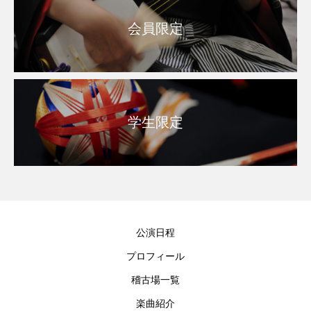
会員限定
学生限定
公演日程
プロフィール
稽古場一覧
楽曲紹介