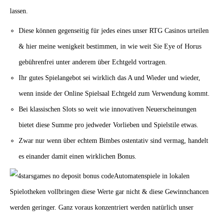
lassen.
Diese können gegenseitig für jedes eines unser RTG Casinos urteilen
& hier meine wenigkeit bestimmen, in wie weit Sie Eye of Horus
gebührenfrei unter anderem über Echtgeld vortragen.
Ihr gutes Spielangebot sei wirklich das A und Wieder und wieder,
wenn inside der Online Spielsaal Echtgeld zum Verwendung kommt.
Bei klassischen Slots so weit wie innovativen Neuerscheinungen
bietet diese Summe pro jedweder Vorlieben und Spielstile etwas.
Zwar nur wenn über echtem Bimbes ostentativ sind vermag, handelt
es einander damit einen wirklichen Bonus.
Automatenspiele in lokalen
Spielotheken vollbringen diese Werte gar nicht & diese Gewinnchancen
werden geringer. Ganz voraus konzentriert werden natürlich unser