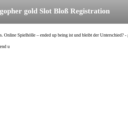
gopher gold Slot Bloß Registration
. Online Spielhölle – ended up being ist und bleibt der Unterschied? -
end u