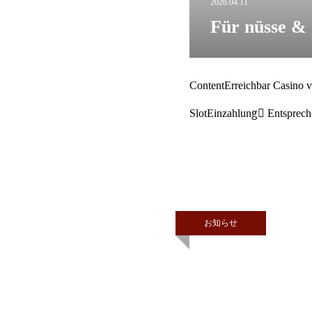
2026.04.11
Für nüsse & 
ContentErreichbar Casino vs
SlotEinzahlung⃣ Entsprech
お知らせ