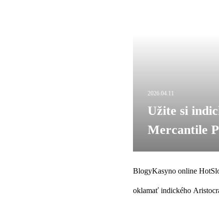
2026.04.11
Užite si ind
Mercantile Pl
BlogyKasyno online HotSlot
oklamať indického Aristocr