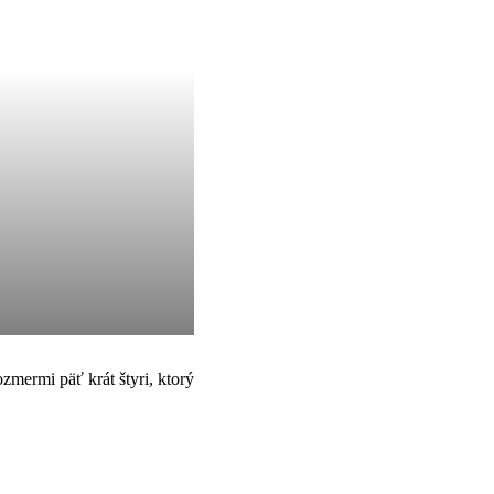
zmermi päť krát štyri, ktorý