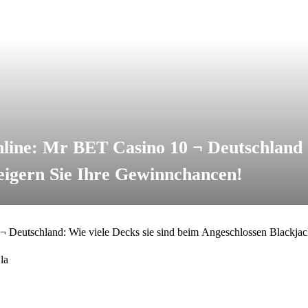
line: Mr BET Casino 10 ¬ Deutschland
teigern Sie Ihre Gewinnchancen!
 Deutschland: Wie viele Decks sie sind beim Angeschlossen Blackjac
la