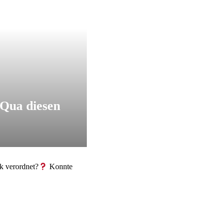
 Qua diesen
k verordnet?
Konnte