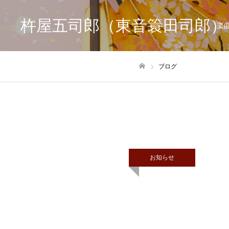
杵屋五司郎（東音簑田司郎）
楽
ブログ
ホーム
お知らせ