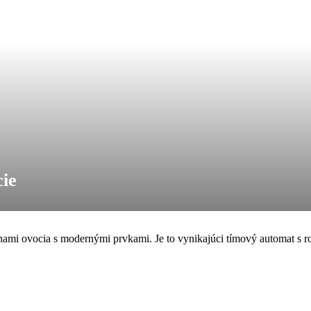
ie
ami ovocia s modernými prvkami. Je to vynikajúci tímový automat s ro