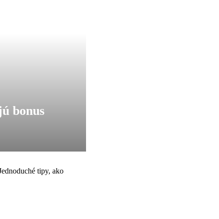
jú bonus
Jednoduché tipy, ako