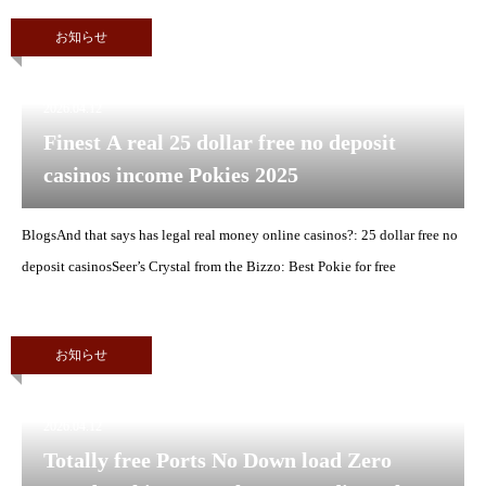
お知らせ
2026.04.12
Finest A real 25 dollar free no deposit
casinos income Pokies 2025
BlogsAnd that says has legal real money online casinos?: 25 dollar free no
deposit casinosSeer’s Crystal from the Bizzo: Best Pokie for free
お知らせ
2026.04.12
Totally free Ports No Down load Zero