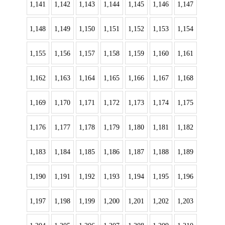
1,141
1,142
1,143
1,144
1,145
1,146
1,147
1,148
1,149
1,150
1,151
1,152
1,153
1,154
1,155
1,156
1,157
1,158
1,159
1,160
1,161
1,162
1,163
1,164
1,165
1,166
1,167
1,168
1,169
1,170
1,171
1,172
1,173
1,174
1,175
1,176
1,177
1,178
1,179
1,180
1,181
1,182
1,183
1,184
1,185
1,186
1,187
1,188
1,189
1,190
1,191
1,192
1,193
1,194
1,195
1,196
1,197
1,198
1,199
1,200
1,201
1,202
1,203