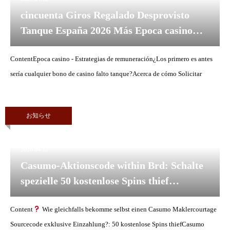
cincuenta Giros Regalado Desprovisto
Tanque España 2026 Más Epoca casino
grandes Casinos
ContentEpoca casino - Estrategias de remuneración¿Los primero es antes
serí­a cualquier bono de casino falto tanque?Acerca de cómo Solicitar
お知らせ
2026.04.12
Casumo-Aktionscode within Brd: Schalte
spezielle 50 kostenlose Spins thief
Belohnungen leer stehend
Content
Wie gleichfalls bekomme selbst einen Casumo Maklercourtage
Sourcecode exklusive Einzahlung?: 50 kostenlose Spins thiefCasumo