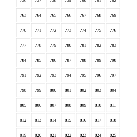
756
757
758
759
760
761
762
763
764
765
766
767
768
769
770
771
772
773
774
775
776
777
778
779
780
781
782
783
784
785
786
787
788
789
790
791
792
793
794
795
796
797
798
799
800
801
802
803
804
805
806
807
808
809
810
811
812
813
814
815
816
817
818
819
820
821
822
823
824
825