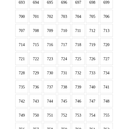
693
694
695
696
697
698
699
700
701
702
703
704
705
706
707
708
709
710
711
712
713
714
715
716
717
718
719
720
721
722
723
724
725
726
727
728
729
730
731
732
733
734
735
736
737
738
739
740
741
742
743
744
745
746
747
748
749
750
751
752
753
754
755