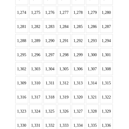
1,274
1,275
1,276
1,277
1,278
1,279
1,280
1,281
1,282
1,283
1,284
1,285
1,286
1,287
1,288
1,289
1,290
1,291
1,292
1,293
1,294
1,295
1,296
1,297
1,298
1,299
1,300
1,301
1,302
1,303
1,304
1,305
1,306
1,307
1,308
1,309
1,310
1,311
1,312
1,313
1,314
1,315
1,316
1,317
1,318
1,319
1,320
1,321
1,322
1,323
1,324
1,325
1,326
1,327
1,328
1,329
1,330
1,331
1,332
1,333
1,334
1,335
1,336