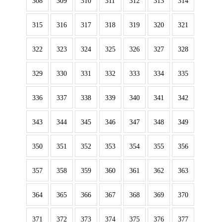
308
309
310
311
312
313
314
315
316
317
318
319
320
321
322
323
324
325
326
327
328
329
330
331
332
333
334
335
336
337
338
339
340
341
342
343
344
345
346
347
348
349
350
351
352
353
354
355
356
357
358
359
360
361
362
363
364
365
366
367
368
369
370
371
372
373
374
375
376
377