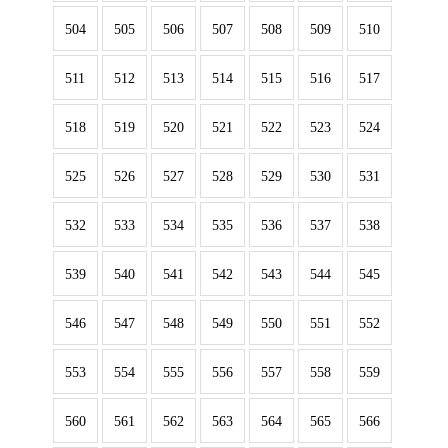
504
505
506
507
508
509
510
511
512
513
514
515
516
517
518
519
520
521
522
523
524
525
526
527
528
529
530
531
532
533
534
535
536
537
538
539
540
541
542
543
544
545
546
547
548
549
550
551
552
553
554
555
556
557
558
559
560
561
562
563
564
565
566