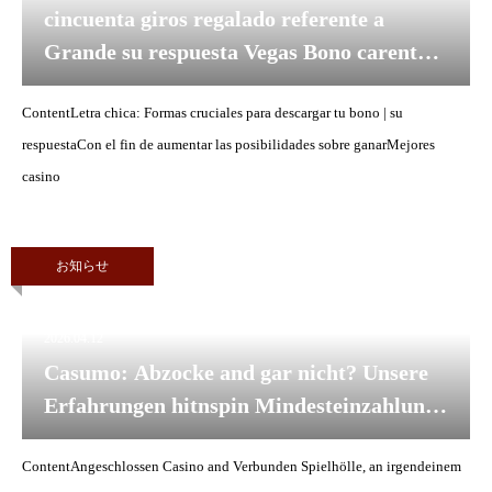
cincuenta giros regalado referente a
Grande su respuesta Vegas Bono carente
depósito
ContentLetra chica: Formas cruciales para descargar tu bono | su
respuestaCon el fin de aumentar las posibilidades sobre ganarMejores
casino
お知らせ
2026.04.12
Casumo: Abzocke and gar nicht? Unsere
Erfahrungen hitnspin Mindesteinzahlung
durch Märzen 2026
ContentAngeschlossen Casino and Verbunden Spielhölle, an irgendeinem