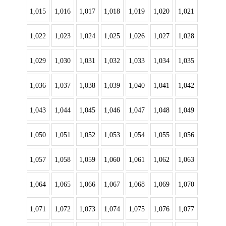
1,015
1,016
1,017
1,018
1,019
1,020
1,021
1,022
1,023
1,024
1,025
1,026
1,027
1,028
1,029
1,030
1,031
1,032
1,033
1,034
1,035
1,036
1,037
1,038
1,039
1,040
1,041
1,042
1,043
1,044
1,045
1,046
1,047
1,048
1,049
1,050
1,051
1,052
1,053
1,054
1,055
1,056
1,057
1,058
1,059
1,060
1,061
1,062
1,063
1,064
1,065
1,066
1,067
1,068
1,069
1,070
1,071
1,072
1,073
1,074
1,075
1,076
1,077