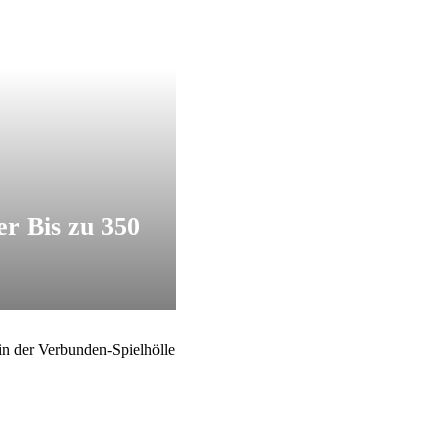
r Bis zu 350
in der Verbunden-Spielhölle