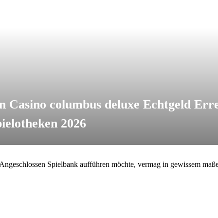
en Casino columbus deluxe Echtgeld Err
ielotheken 2026
 Angeschlossen Spielbank aufführen möchte, vermag in gewissem maße se