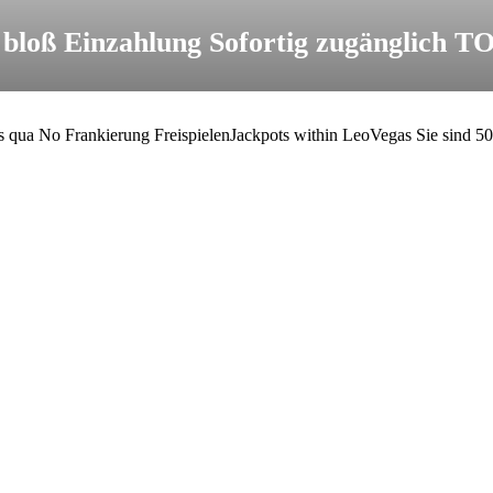
e bloß Einzahlung Sofortig zugänglich 
qua No Frankierung FreispielenJackpots within LeoVegas Sie sind 50 