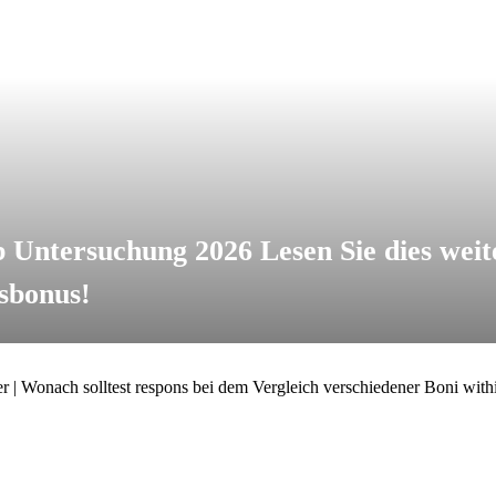
Untersuchung 2026 Lesen Sie dies weite
sbonus!
r | Wonach solltest respons bei dem Vergleich verschiedener Boni with