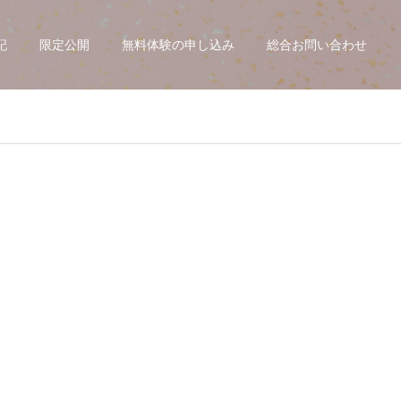
記
限定公開
無料体験の申し込み
総合お問い合わせ