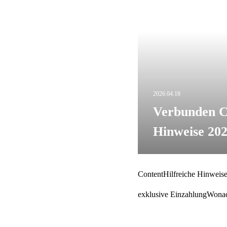
2026.04.18
Verbunden Ca
Hinweise 20
ContentHilfreiche Hinweise
exklusive EinzahlungWona