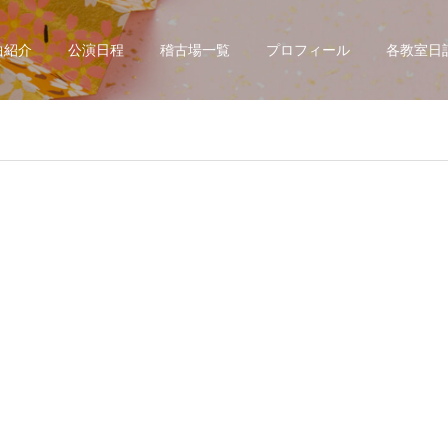
曲紹介
公演日程
稽古場一覧
プロフィール
各教室日