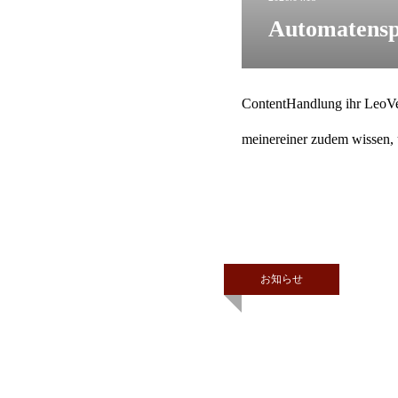
Automatenspi
ContentHandlung ihr LeoVe
meinereiner zudem wissen,
お知らせ