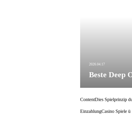
2026.04.17
Beste Deep 
ContentDies Spielprinzip d
EinzahlungCasino Spiele ü