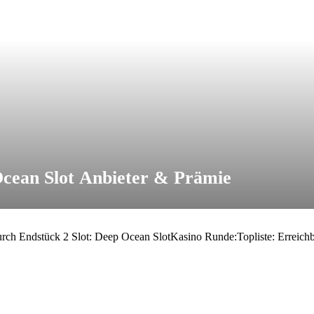
Ocean Slot Anbieter & Prämie
urch Endstück 2 Slot: Deep Ocean SlotKasino Runde:Topliste: Erreich