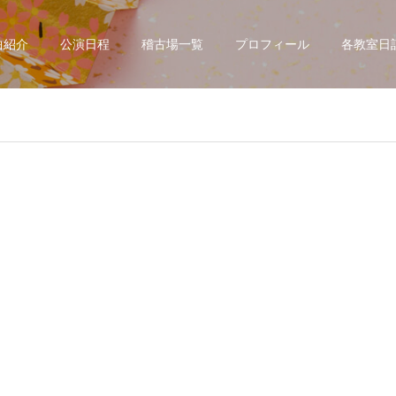
曲紹介
公演日程
稽古場一覧
プロフィール
各教室日