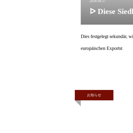
2026.04.17
ᐅ Diese Sied
Dies festgelegt sekundär, 
europäischen Exportst
お知らせ