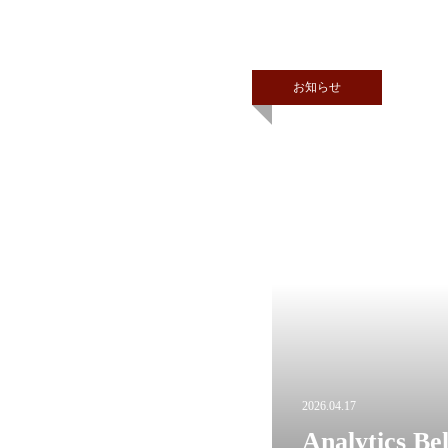
お知らせ
2026.04.17
Analytics Bel