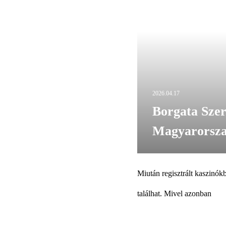
2026.04.17
Borgata Szer
Magyarorsza
Miután regisztrált kaszinó
találhat. Mivel azonban