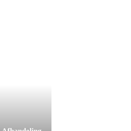
o Afhandeling