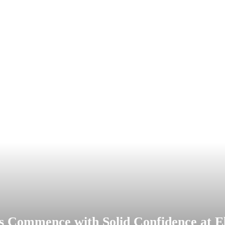
 Commence with Solid Confidence at El