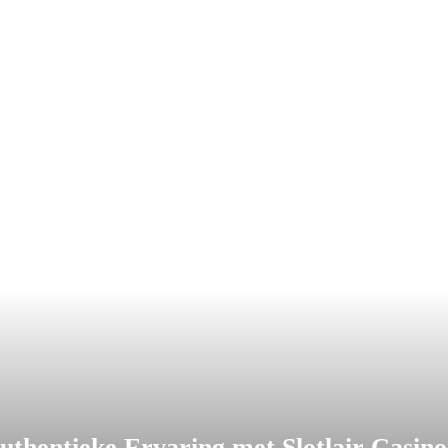
uthentieke Ervaring met Slotlair Casin