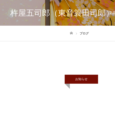
杵屋五司郎（東音簑田司郎）
楽
ブログ
ホーム
お知らせ