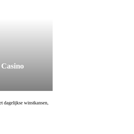
 Casino
t dagelijkse winstkansen,