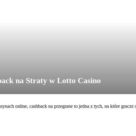
ack na Straty w Lotto Casino
ynach online, cashback na przegrane to jedna z tych, na które gracze 