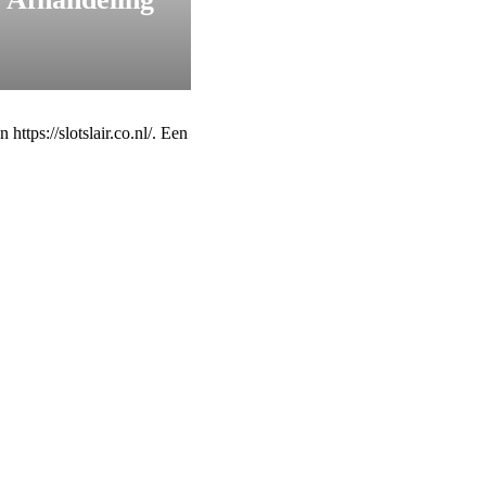
https://slotslair.co.nl/. Een