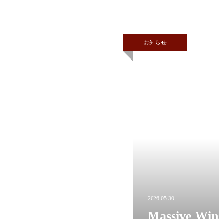
お知らせ
2026.05.30
Massive Wins