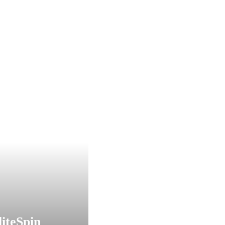
iteSpin