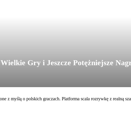
Wielkie Gry i Jeszcze Potężniejsze Nag
ne z myślą o polskich graczach. Platforma scala rozrywkę z realną sz