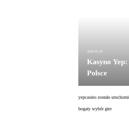
2026.05.30
Kasyno Yep: 
Polsce
yepcasino zostało uruchomio
bogaty wybór gier