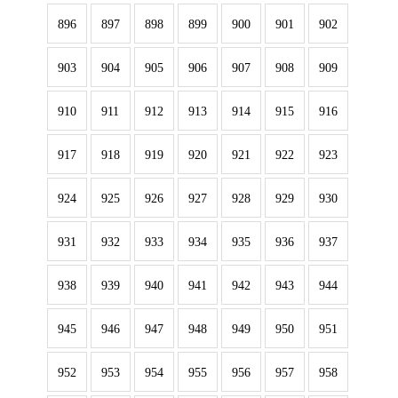
896
897
898
899
900
901
902
903
904
905
906
907
908
909
910
911
912
913
914
915
916
917
918
919
920
921
922
923
924
925
926
927
928
929
930
931
932
933
934
935
936
937
938
939
940
941
942
943
944
945
946
947
948
949
950
951
952
953
954
955
956
957
958