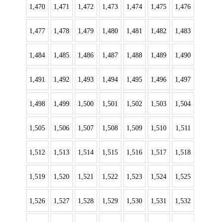
1,470
1,471
1,472
1,473
1,474
1,475
1,476
1,477
1,478
1,479
1,480
1,481
1,482
1,483
1,484
1,485
1,486
1,487
1,488
1,489
1,490
1,491
1,492
1,493
1,494
1,495
1,496
1,497
1,498
1,499
1,500
1,501
1,502
1,503
1,504
1,505
1,506
1,507
1,508
1,509
1,510
1,511
1,512
1,513
1,514
1,515
1,516
1,517
1,518
1,519
1,520
1,521
1,522
1,523
1,524
1,525
1,526
1,527
1,528
1,529
1,530
1,531
1,532