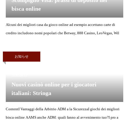
Scompiglio Visa: prassi di deposito nei
bisca online
Alcuni dei migliori casa da gioco online ad esempio accettano carte di
credito includono nomi popolari che Betway, 888 Casino, LeoVegas, Wil
お知らせ
2026.04.19
Nuovi casinò online per i giocatori
italiani: Stringa
ContentI Vantaggi della Arbitrio ADM a la SicurezzaI giochi dei migliori
bisca online AAMS anche ADM: quali fanno al avvenimento tuo?I pro a