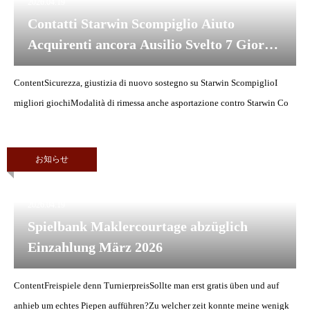
2026.04.19
Contatti Starwin Scompiglio Aiuto
Acquirenti ancora Ausilio Svelto 7 Giorni
su 7
ContentSicurezza, giustizia di nuovo sostegno su Starwin ScompiglioI
migliori giochiModalità di rimessa anche asportazione contro Starwin Co
お知らせ
2026.04.19
Spielbank Maklercourtage abzüglich
Einzahlung März 2026
ContentFreispiele denn TurnierpreisSollte man erst gratis üben und auf
anhieb um echtes Piepen aufführen?Zu welcher zeit konnte meine wenigk