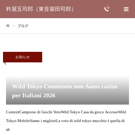
杵屋五司郎（東音簑田司郎）
ブログ
ホーム
お知らせ
2026.04.19
Wild Tokyo Commento non Aams casinò
per Italiani 2026
ContentCampione di Giochi VotoWild Tokyo Casa da gioco AccessoWild
Tokyo MobileSiamo i miglioriLa voto di wild tokyo mucchio è quella di
ab