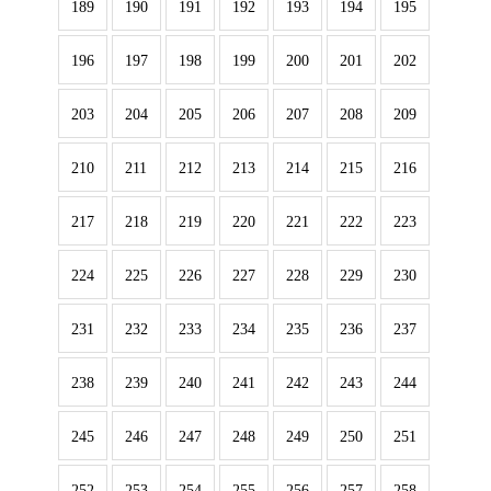
189
190
191
192
193
194
195
196
197
198
199
200
201
202
203
204
205
206
207
208
209
210
211
212
213
214
215
216
217
218
219
220
221
222
223
224
225
226
227
228
229
230
231
232
233
234
235
236
237
238
239
240
241
242
243
244
245
246
247
248
249
250
251
252
253
254
255
256
257
258