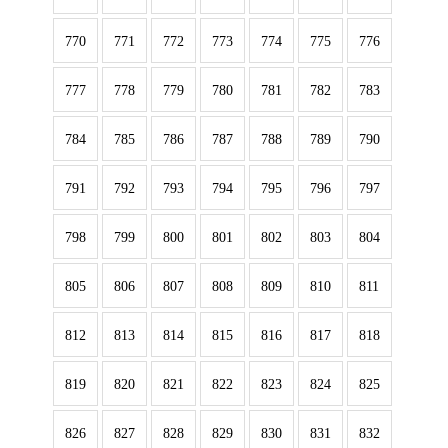
770
771
772
773
774
775
776
777
778
779
780
781
782
783
784
785
786
787
788
789
790
791
792
793
794
795
796
797
798
799
800
801
802
803
804
805
806
807
808
809
810
811
812
813
814
815
816
817
818
819
820
821
822
823
824
825
826
827
828
829
830
831
832