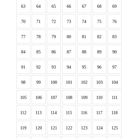
63
64
65
66
67
68
69
70
71
72
73
74
75
76
77
78
79
80
81
82
83
84
85
86
87
88
89
90
91
92
93
94
95
96
97
98
99
100
101
102
103
104
105
106
107
108
109
110
111
112
113
114
115
116
117
118
119
120
121
122
123
124
125