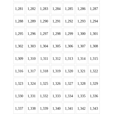
1,281
1,282
1,283
1,284
1,285
1,286
1,287
1,288
1,289
1,290
1,291
1,292
1,293
1,294
1,295
1,296
1,297
1,298
1,299
1,300
1,301
1,302
1,303
1,304
1,305
1,306
1,307
1,308
1,309
1,310
1,311
1,312
1,313
1,314
1,315
1,316
1,317
1,318
1,319
1,320
1,321
1,322
1,323
1,324
1,325
1,326
1,327
1,328
1,329
1,330
1,331
1,332
1,333
1,334
1,335
1,336
1,337
1,338
1,339
1,340
1,341
1,342
1,343