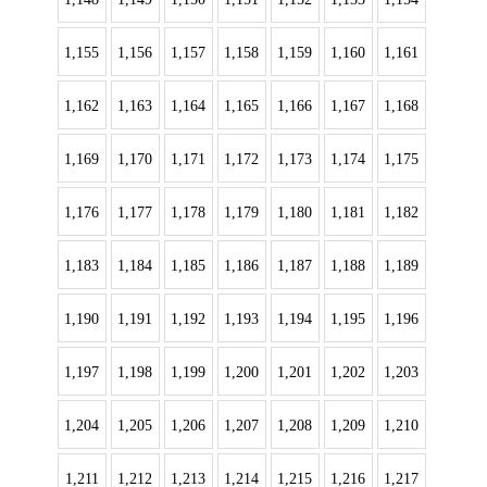
1,155
1,156
1,157
1,158
1,159
1,160
1,161
1,162
1,163
1,164
1,165
1,166
1,167
1,168
1,169
1,170
1,171
1,172
1,173
1,174
1,175
1,176
1,177
1,178
1,179
1,180
1,181
1,182
1,183
1,184
1,185
1,186
1,187
1,188
1,189
1,190
1,191
1,192
1,193
1,194
1,195
1,196
1,197
1,198
1,199
1,200
1,201
1,202
1,203
1,204
1,205
1,206
1,207
1,208
1,209
1,210
1,211
1,212
1,213
1,214
1,215
1,216
1,217