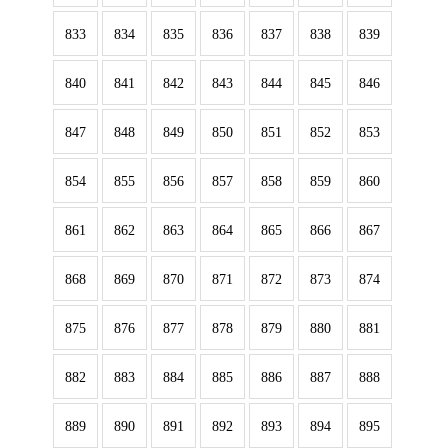
833
834
835
836
837
838
839
840
841
842
843
844
845
846
847
848
849
850
851
852
853
854
855
856
857
858
859
860
861
862
863
864
865
866
867
868
869
870
871
872
873
874
875
876
877
878
879
880
881
882
883
884
885
886
887
888
889
890
891
892
893
894
895