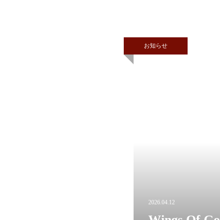
お知らせ
2026.04.12
Wings Of Gol