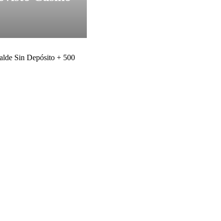
balde Sin Depósito + 500