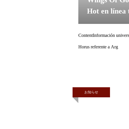
Hot en línea
ContentInformación univers
Horus referente a Arg
お知らせ