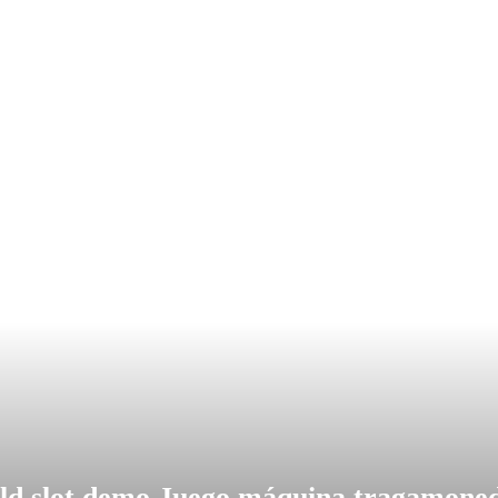
d slot demo Juego máquina tragamoneda