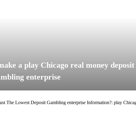
make a play Chicago real money deposit
ambling enterprise
Trust The Lowest Deposit Gambling enterprise Information?: play Chic