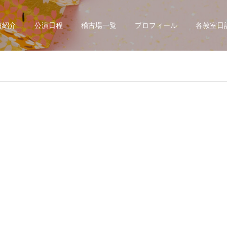
曲紹介
公演日程
稽古場一覧
プロフィール
各教室日