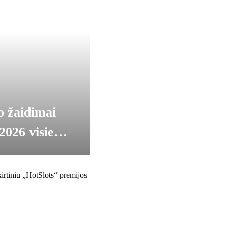
o žaidimai
 2026 visiems
skirtiniu „HotSlots“ premijos