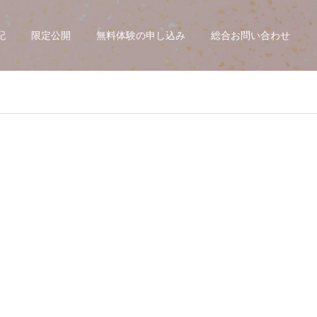
記
限定公開
無料体験の申し込み
総合お問い合わせ