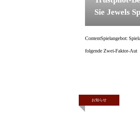
Sie Jewels 
ContentSpielangebot: Spiela
folgende Zwei-Faktor-Aut
お知らせ