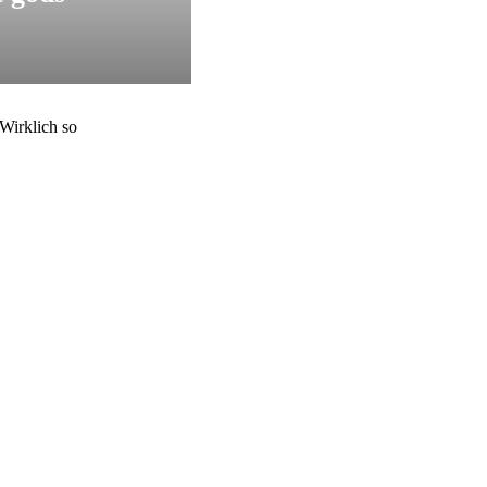
Wirklich so