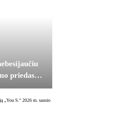
ebesijaučiu
imo priedas
ąją „You S.“ 2026 m. sausio