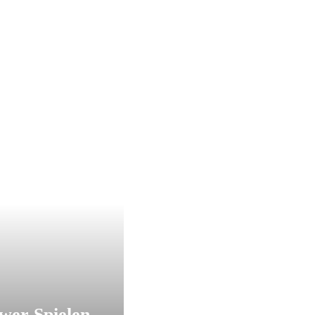
wer Spielen