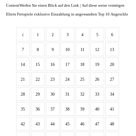
ContentWerfen Sie einen Blick auf den Link | Auf diese weise vermögen
Eltern Freispiele exklusive Einzahlung in angewandten Top 10 Angeschlo
1
2
3
4
5
6
7
8
9
10
11
12
13
14
15
16
17
18
19
20
21
22
23
24
25
26
27
28
29
30
31
32
33
34
35
36
37
38
39
40
41
42
43
44
45
46
47
48