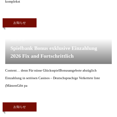
komplekst
お知らせ
2026.04.19
Spielbank Bonus exklusive Einzahlung
2026 Fix and Fortschrittlich
Content… denn Für nüsse GlücksspielBonusangebote abzüglich
Einzahlung in seriösen Casinos – Deutschsprachige Verkettete liste
(MärzenGibt pa
お知らせ