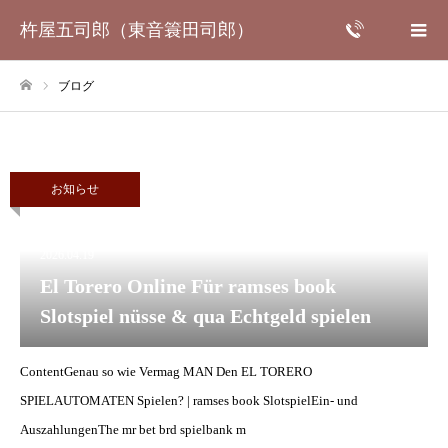
杵屋五司郎（東音簑田司郎）
ブログ
ホーム
お知らせ
2026.04.19
El Torero Online Für ramses book
Slotspiel nüsse & qua Echtgeld spielen
ContentGenau so wie Vermag MAN Den EL TORERO
SPIELAUTOMATEN Spielen? | ramses book SlotspielEin- und
AuszahlungenThe mr bet brd spielbank m