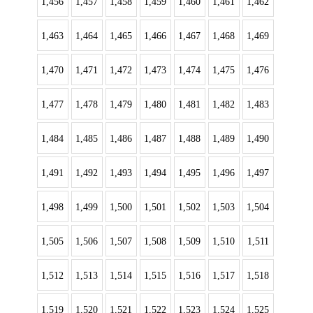
1,456
1,457
1,458
1,459
1,460
1,461
1,462
1,463
1,464
1,465
1,466
1,467
1,468
1,469
1,470
1,471
1,472
1,473
1,474
1,475
1,476
1,477
1,478
1,479
1,480
1,481
1,482
1,483
1,484
1,485
1,486
1,487
1,488
1,489
1,490
1,491
1,492
1,493
1,494
1,495
1,496
1,497
1,498
1,499
1,500
1,501
1,502
1,503
1,504
1,505
1,506
1,507
1,508
1,509
1,510
1,511
1,512
1,513
1,514
1,515
1,516
1,517
1,518
1,519
1,520
1,521
1,522
1,523
1,524
1,525