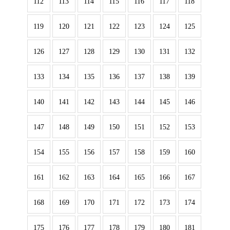
112
113
114
115
116
117
118
119
120
121
122
123
124
125
126
127
128
129
130
131
132
133
134
135
136
137
138
139
140
141
142
143
144
145
146
147
148
149
150
151
152
153
154
155
156
157
158
159
160
161
162
163
164
165
166
167
168
169
170
171
172
173
174
175
176
177
178
179
180
181