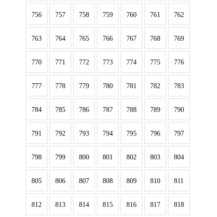
756
757
758
759
760
761
762
763
764
765
766
767
768
769
770
771
772
773
774
775
776
777
778
779
780
781
782
783
784
785
786
787
788
789
790
791
792
793
794
795
796
797
798
799
800
801
802
803
804
805
806
807
808
809
810
811
812
813
814
815
816
817
818